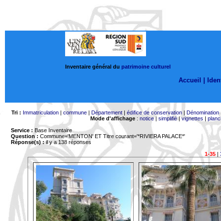
Inventaire général du
patrimoine culturel
Accueil |
Ident
Tri :
Immatriculation
|
commune
|
Département
|
édifice de conservation
|
Dénomination
Mode d'affichage
:
notice
|
simplifié
|
vignettes
|
planc
Service :
Base Inventaire
Question :
Commune='MENTON'
ET Titre courant='*RIVIERA PALACE*'
Réponse(s) :
il y a 138 réponses
1-35
|