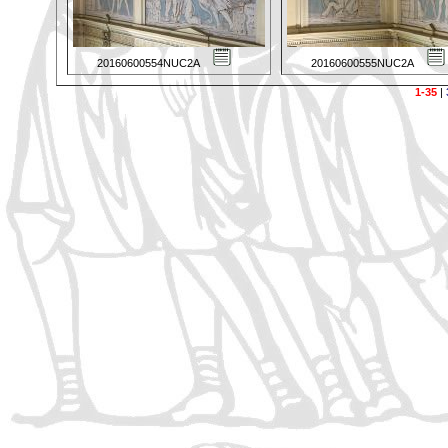
20160600554NUC2A
20160600555NUC2A
1-35
|