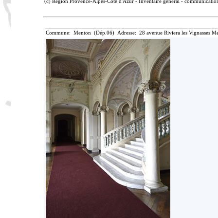
(c) Région Provence-Alpes-Côte d'Azur - Inventaire général - communication 
Commune: Menton (Dép.06) Adresse: 28 avenue Riviera les Vignasses Me