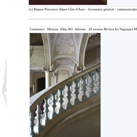
(c) Région Provence-Alpes-Côte d'Azur - Inventaire général - communication 
Commune: Menton (Dép.06) Adresse: 28 avenue Riviera les Vignasses M