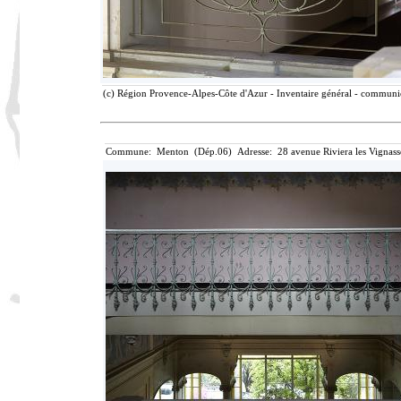
(c) Région Provence-Alpes-Côte d'Azur - Inventaire général - communica
Commune: Menton (Dép.06) Adresse: 28 avenue Riviera les Vignass