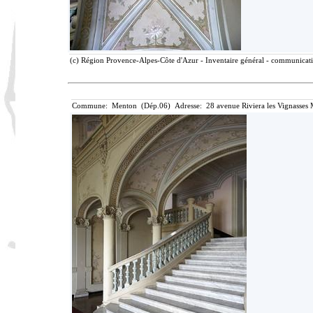
(c) Région Provence-Alpes-Côte d'Azur - Inventaire général - communicatio
Commune: Menton (Dép.06) Adresse: 28 avenue Riviera les Vignasses 