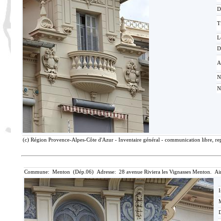
D
T
L
D
A
N
N
(c) Région Provence-Alpes-Côte d'Azur - Inventaire général - communication libre, rep
Commune: Menton (Dép.06) Adresse: 28 avenue Riviera les Vignasses Menton. Ai
I
M