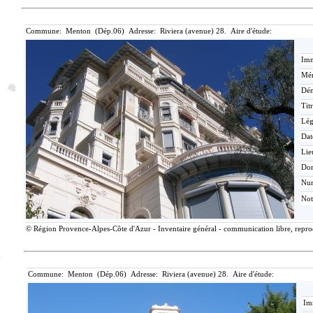
Commune: Menton (Dép.06) Adresse: Riviera (avenue) 28. Aire d'étude:
Imm
Mér
Dén
Tit
Lé
Dat
Lie
Do
Nu
Not
© Région Provence-Alpes-Côte d'Azur - Inventaire général - communication libre, reprodu
Commune: Menton (Dép.06) Adresse: Riviera (avenue) 28. Aire d'étude:
Im