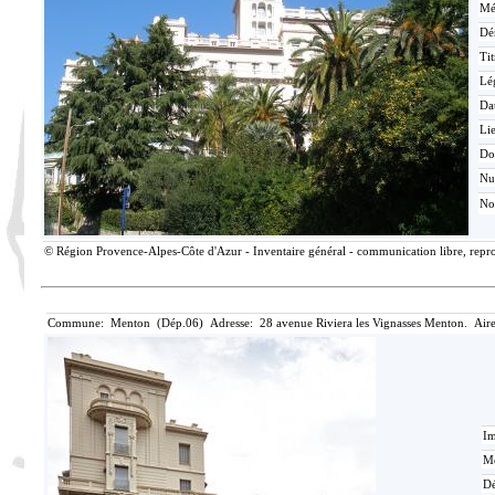
Mé
Dé
Tit
Lé
Da
Lie
Do
N
No
© Région Provence-Alpes-Côte d'Azur - Inventaire général - communication libre, reprod
Commune: Menton (Dép.06) Adresse: 28 avenue Riviera les Vignasses Menton. Aire
Im
Mé
Dé