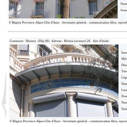
Num
Noti
© Région Provence-Alpes-Côte d'Azur - Inventaire général - communication libre, reproduc
Commune: Menton (Dép.06) Adresse: Riviera (avenue) 28. Aire d'étude:
Imma
Méri
Dén
Titr
Lég
Date
Lieu
Dom
Nu
Not
© Région Provence-Alpes-Côte d'Azur - Inventaire général - communication libre, reprodu