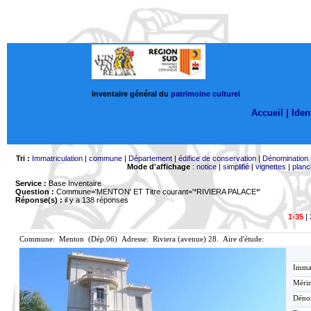
Inventaire général du
patrimoine culturel
Accueil |
Ident
Tri :
Immatriculation
|
commune
|
Département
|
édifice de conservation
|
Dénomination
Mode d'affichage
:
notice
|
simplifié
|
vignettes
|
planc
Service :
Base Inventaire
Question :
Commune='MENTON'
ET Titre courant='*RIVIERA PALACE*'
Réponse(s) :
il y a 138 réponses
1-35
|
Commune: Menton (Dép.06) Adresse: Riviera (avenue) 28. Aire d'étude:
Immat
Mérim
Déno