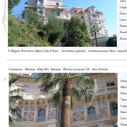
Titre
Lége
Date 
Lieu-
Doma
Num
Noti
© Région Provence-Alpes-Côte d'Azur - Inventaire général - communication libre, reproduc
Commune: Menton (Dép.06) Adresse: Riviera (avenue) 28. Aire d'étude:
Imma
Méri
Déno
Titr
Lége
Date
Lieu
Dom