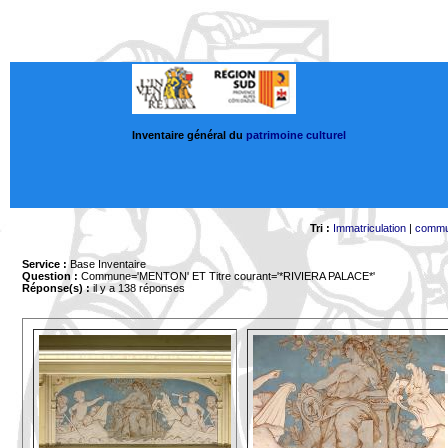
Inventaire général du
patrimoine culturel
Tri :
Immatriculation
|
comm
Service :
Base Inventaire
Question :
Commune='MENTON'
ET Titre courant='*RIVIERA PALACE*'
Réponse(s) :
il y a 138 réponses