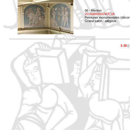
06 - Menton
20160600555NUC2A
Peintures monumentales (décor i
Grand salon : allégorie.
1-35
|