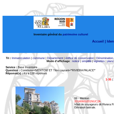
Inventaire général du
patrimoine culturel
Accueil |
Ident
Tri :
Immatriculation
|
commune
|
Département
|
édifice de conservation
|
Dénomination
Mode d'affichage
:
notice
|
simplifié
|
vignettes
|
planc
Service :
Base Inventaire
Question :
Commune='MENTON'
ET Titre courant='*RIVIERA PALACE*'
Réponse(s) :
il y a 138 réponses
1-35
|
06 - Menton
20140600201NUC2A
hôtel de voyageurs dit Riviera 
Elévation latérale.