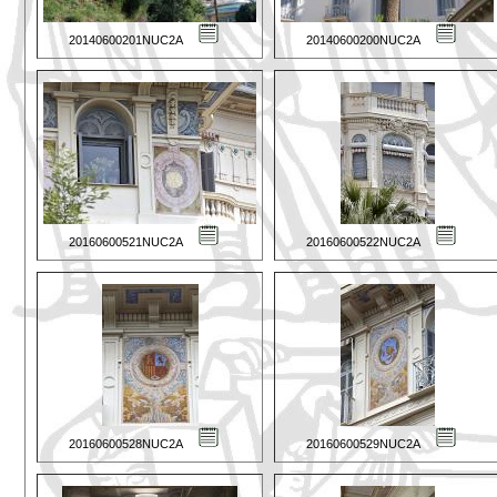
20140600201NUC2A
20140600200NUC2A
20160600521NUC2A
20160600522NUC2A
20160600528NUC2A
20160600529NUC2A