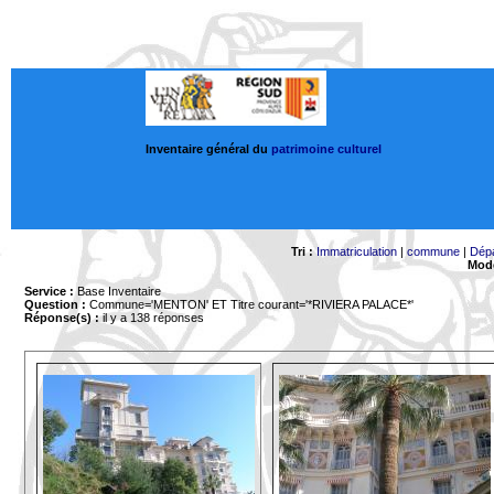
Inventaire général du
patrimoine culturel
Tri :
Immatriculation
|
commune
|
Dép
Mode
Service :
Base Inventaire
Question :
Commune='MENTON'
ET Titre courant='*RIVIERA PALACE*'
Réponse(s) :
il y a 138 réponses