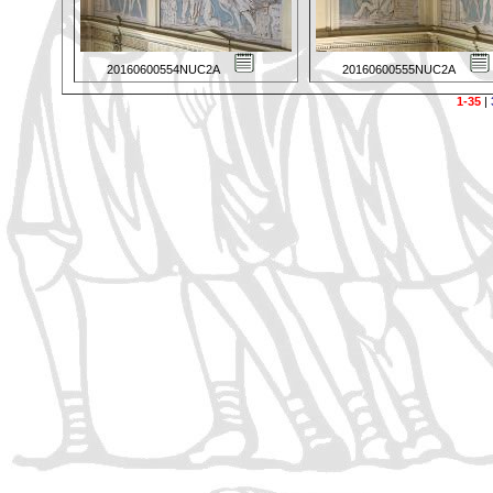
20160600554NUC2A
20160600555NUC2A
1-35
|