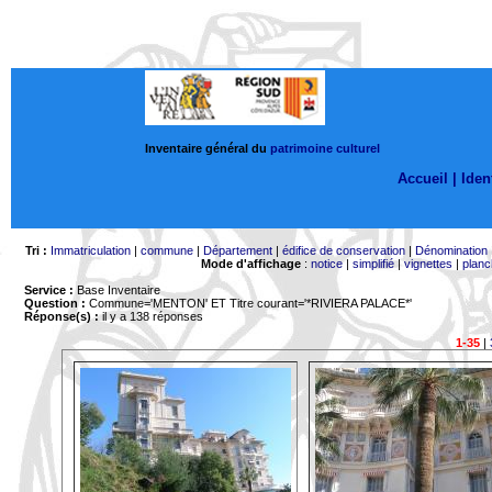
Inventaire général du
patrimoine culturel
Accueil |
Ident
Tri :
Immatriculation
|
commune
|
Département
|
édifice de conservation
|
Dénomination
Mode d'affichage
:
notice
|
simplifié
|
vignettes
|
planc
Service :
Base Inventaire
Question :
Commune='MENTON'
ET Titre courant='*RIVIERA PALACE*'
Réponse(s) :
il y a 138 réponses
1-35
|