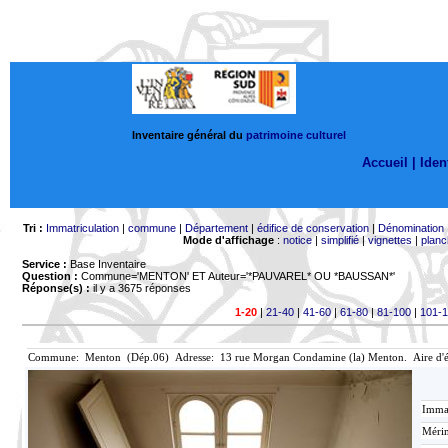
Inventaire général du
patrimoine culturel
Accueil |
Ident
Tri :
Immatriculation
|
commune
|
Département
|
édifice de conservation
|
Dénomination
Mode d'affichage
:
notice
|
simplifié
|
vignettes
|
planc
Service :
Base Inventaire
Question :
Commune='MENTON'
ET Auteur='*PAUVAREL* OU *BAUSSAN*'
Réponse(s) :
il y a 3675 réponses
1-20
|
21-40
|
41-60
|
61-80
|
81-100
|
101-
Commune: Menton (Dép.06) Adresse: 13 rue Morgan Condamine (la) Menton. Aire d'
Immat
Mérim