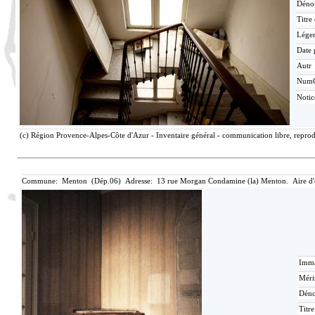
Déno
Titre
Lége
Date 
Autr
Num
Noti
(c) Région Provence-Alpes-Côte d'Azur - Inventaire général - communication libre, reprodu
Commune: Menton (Dép.06) Adresse: 13 rue Morgan Condamine (la) Menton. Aire d
Imma
Méri
Déno
Titr