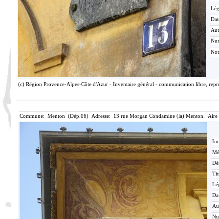
Lé
Dat
Aut
Nu
Not
(c) Région Provence-Alpes-Côte d'Azur - Inventaire général - communication libre, repro
Commune: Menton (Dép.06) Adresse: 13 rue Morgan Condamine (la) Menton. Aire 
Im
Mé
Dé
Tit
Lé
Da
Au
N