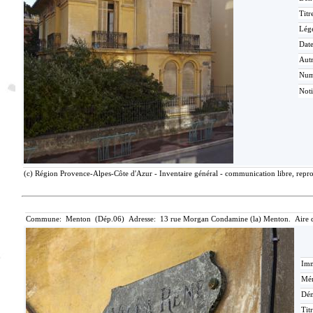
Titr
Lég
Date
Aut
Nu
Not
(c) Région Provence-Alpes-Côte d'Azur - Inventaire général - communication libre, repro
Commune: Menton (Dép.06) Adresse: 13 rue Morgan Condamine (la) Menton. Aire 
Imm
Mér
Dén
Tit