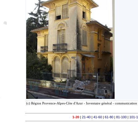
(c) Région Provence-Alpes-Côte d'Azur - Inventaire général - communication l
1-20
|
21-40
|
41-60
|
61-80
|
81-100
|
101-