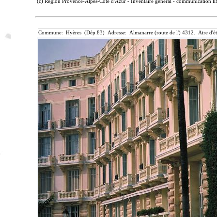
(c) Région Provence-Alpes-Côte d'Azur - Inventaire général - communication lib
Commune: Hyères (Dép.83) Adresse: Almanarre (route de l') 4312. Aire d'é