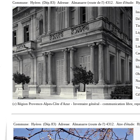
Commune: Hyères (Dép.83) Adresse: Almanarre (route de l') 4312. Aire d'étude: Hy
Im
Dé
Tit
Lé
Ill
Lie
Ca
Do
Mo
Ob
N
Vu
Cd
(c) Région Provence-Alpes-Côte d'Azur - Inventaire général - communication libre, repr
Commune: Hyères (Dép.83) Adresse: Almanarre (route de l') 4312. Aire d'étude: H