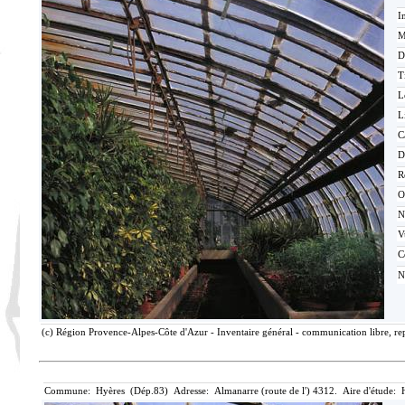
I
M
D
T
L
L
C
D
R
O
N
V
C
N
(c) Région Provence-Alpes-Côte d'Azur - Inventaire général - communication libre, re
Commune: Hyères (Dép.83) Adresse: Almanarre (route de l') 4312. Aire d'étude: 