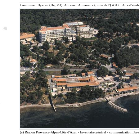
Commune: Hyères (Dép.83) Adresse: Almanarre (route de l') 4312. Aire d'étud
(c) Région Provence-Alpes-Côte d'Azur - Inventaire général - communication libre,