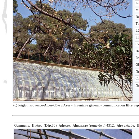
Im
Mé
Dé
Ti
L
Li
Ca
D
Re
O
N
Cd
No
(c) Région Provence-Alpes-Côte d'Azur - Inventaire général - communication libre, rep
Commune: Hyères (Dép.83) Adresse: Almanarre (route de l') 4312. Aire d'étude: H