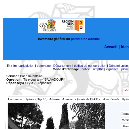
Inventaire général du
patrimoine culturel
Accueil |
Ident
Tri :
Immatriculation
|
commune
|
Département
|
édifice de conservation
|
Dénomination
Mode d'affichage
:
notice
|
simplifié
|
vignettes
|
planc
Service :
Base Inventaire
Question :
Titre courant='*SALVADOUR*'
Réponse(s) :
il y a 73 réponses
1-20
Commune: Hyères (Dép.83) Adresse: Almanarre (route de l') 4312. Aire d'étude: Hyèr
Immat
Mérim
Déno