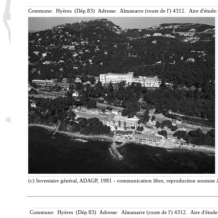
Commune: Hyères (Dép.83) Adresse: Almanarre (route de l') 4312. Aire d'étude
(c) Inventaire général, ADAGP, 1981 - communication libre, reproduction soumise à 
Commune: Hyères (Dép.83) Adresse: Almanarre (route de l') 4312. Aire d'étude