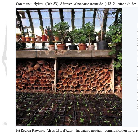
Commune: Hyères (Dép.83) Adresse: Almanarre (route de l') 4312. Aire d'étude:
(c) Région Provence-Alpes-Côte d'Azur - Inventaire général - communication libre, r