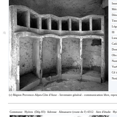
Imma
Méri
Dén
Titr
Lég
Ill
Lieu
Cada
Dom
Obs
Nu
Vue
Cd i
Not
(c) Région Provence-Alpes-Côte d'Azur - Inventaire général - communication libre, repro
Commune: Hyères (Dép.83) Adresse: Almanarre (route de l') 4312. Aire d'étude: Hy