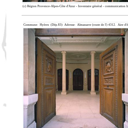
(c) Région Provence-Alpes-Côte d'Azur - Inventaire général - communication lib
Commune: Hyères (Dép.83) Adresse: Almanarre (route de l') 4312. Aire d'é