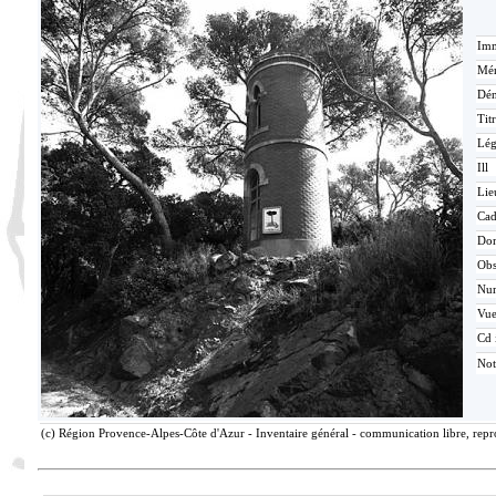
Imm
Mér
Dén
Tit
Lé
Ill
Lie
Cad
Do
Ob
Nu
Vu
Cd 
Not
(c) Région Provence-Alpes-Côte d'Azur - Inventaire général - communication libre, repr