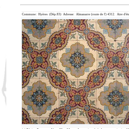
Commune: Hyères (Dép.83) Adresse: Almanarre (route de l') 4312. Aire d'ét