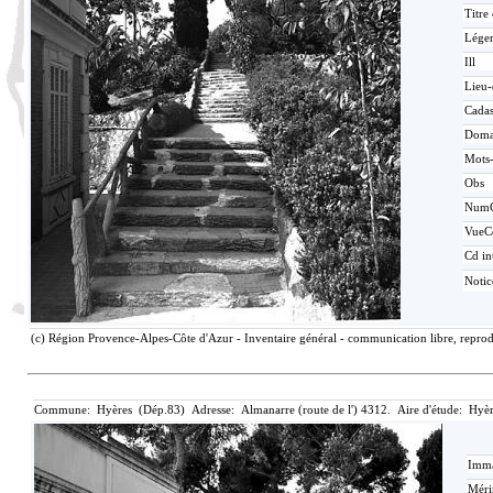
Titre
Lége
Ill
Lieu-
Cadas
Doma
Mots-
Obs
Num
VueC
Cd in
Noti
(c) Région Provence-Alpes-Côte d'Azur - Inventaire général - communication libre, reprod
Commune: Hyères (Dép.83) Adresse: Almanarre (route de l') 4312. Aire d'étude: Hyèr
Imma
Méri