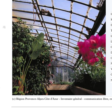
I
M
T
L
C
C
(c) Région Provence-Alpes-Côte d'Azur - Inventaire général - communication libre, re