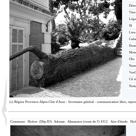
Déno
Titr
Lége
Ill
Lieu
Cada
Dom
Mots
Obs
Num
Vue
Cd i
Noti
(c) Région Provence-Alpes-Côte d'Azur - Inventaire général - communication libre, repro
Commune: Hyères (Dép.83) Adresse: Almanarre (route de l') 4312. Aire d'étude: Hyè