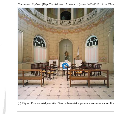
Commune: Hyères (Dép.83) Adresse: Almanarre (route de l') 4312. Aire d'étu
(c) Région Provence-Alpes-Côte d'Azur - Inventaire général - communication libr