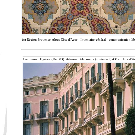
(c) Région Provence-Alpes-Côte d'Azur - Inventaire général - communication libr
Commune: Hyères (Dép.83) Adresse: Almanarre (route de l') 4312. Aire d'ét