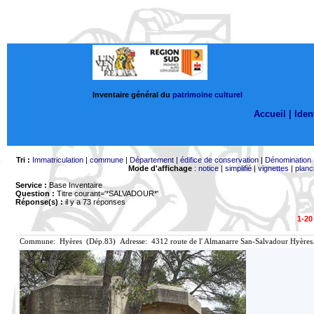
Inventaire général du
patrimoine culturel
Accueil |
Ident
Tri :
Immatriculation
|
commune
|
Département
|
édifice de conservation
|
Dénomination
Mode d'affichage
:
notice
|
simplifié
|
vignettes
|
planc
Service :
Base Inventaire
Question :
Titre courant='*SALVADOUR*'
Réponse(s) :
il y a 73 réponses
1-20
Commune: Hyères (Dép.83) Adresse: 4312 route de l' Almanarre San-Salvadour Hyères