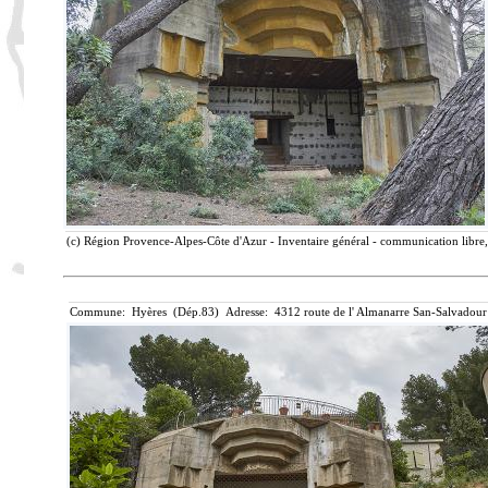
(c) Région Provence-Alpes-Côte d'Azur - Inventaire général - communication libre, 
Commune: Hyères (Dép.83) Adresse: 4312 route de l' Almanarre San-Salvadour