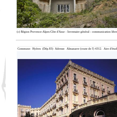
(c) Région Provence-Alpes-Côte d'Azur - Inventaire général - communication libre,
Commune: Hyères (Dép.83) Adresse: Almanarre (route de l') 4312. Aire d'étu