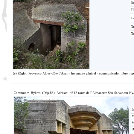
Dé
Ti
L
N
No
(c) Région Provence-Alpes-Côte d'Azur - Inventaire général - communication libre, rep
Commune: Hyères (Dép.83) Adresse: 4312 route de l' Almanarre San-Salvadour Hyè
I
M
M
D