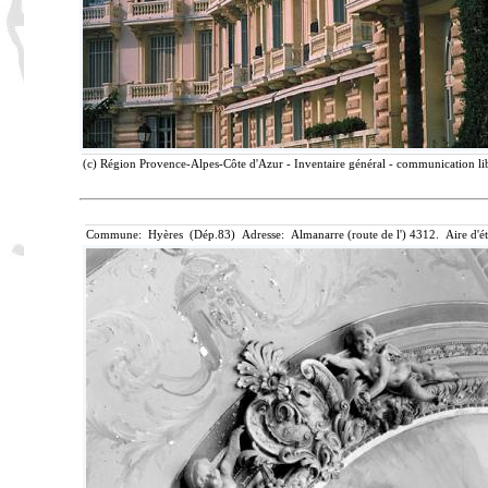
(c) Région Provence-Alpes-Côte d'Azur - Inventaire général - communication lib
Commune: Hyères (Dép.83) Adresse: Almanarre (route de l') 4312. Aire d'é