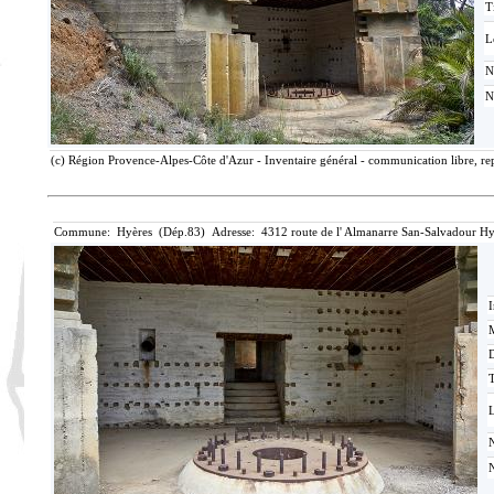
T
L
N
N
(c) Région Provence-Alpes-Côte d'Azur - Inventaire général - communication libre, rep
Commune: Hyères (Dép.83) Adresse: 4312 route de l' Almanarre San-Salvadour Hy
I
M
T