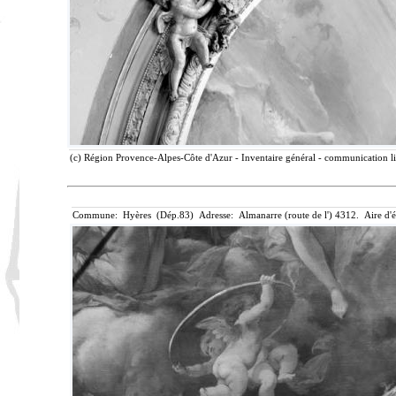
(c) Région Provence-Alpes-Côte d'Azur - Inventaire général - communication lib
Commune: Hyères (Dép.83) Adresse: Almanarre (route de l') 4312. Aire d'é