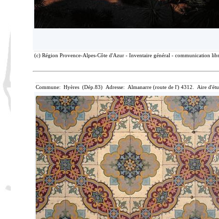
(c) Région Provence-Alpes-Côte d'Azur - Inventaire général - communication libr
Commune: Hyères (Dép.83) Adresse: Almanarre (route de l') 4312. Aire d'ét