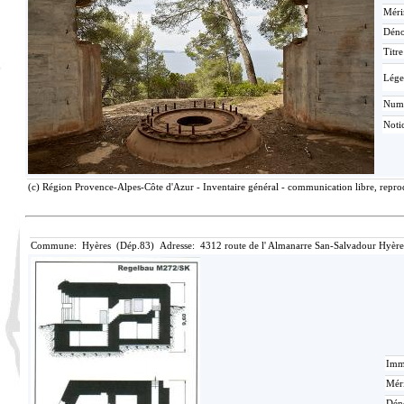
Méri
Déno
Titr
Lége
Num
Noti
(c) Région Provence-Alpes-Côte d'Azur - Inventaire général - communication libre, reprod
Commune: Hyères (Dép.83) Adresse: 4312 route de l' Almanarre San-Salvadour Hyère
Imma
Méri
Dén