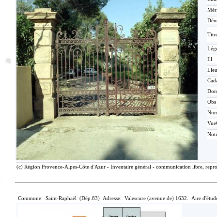
Méri
Dén
Titr
Lég
Ill
Lieu
Cada
Dom
Obs
Nu
Vue
Not
(c) Région Provence-Alpes-Côte d'Azur - Inventaire général - communication libre, repro
Commune: Saint-Raphaël (Dép.83) Adresse: Valescure (avenue de) 1632. Aire d'étude