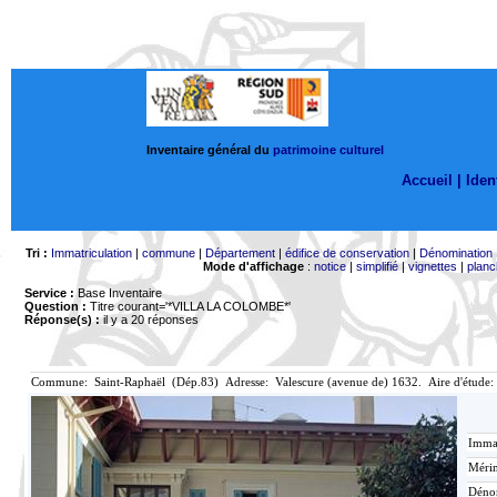
Inventaire général du
patrimoine culturel
Accueil |
Ident
Tri :
Immatriculation
|
commune
|
Département
|
édifice de conservation
|
Dénomination
Mode d'affichage
:
notice
|
simplifié
|
vignettes
|
planc
Service :
Base Inventaire
Question :
Titre courant='*VILLA LA COLOMBE*'
Réponse(s) :
il y a 20 réponses
Commune: Saint-Raphaël (Dép.83) Adresse: Valescure (avenue de) 1632. Aire d'étude:
Immat
Mérim
Déno