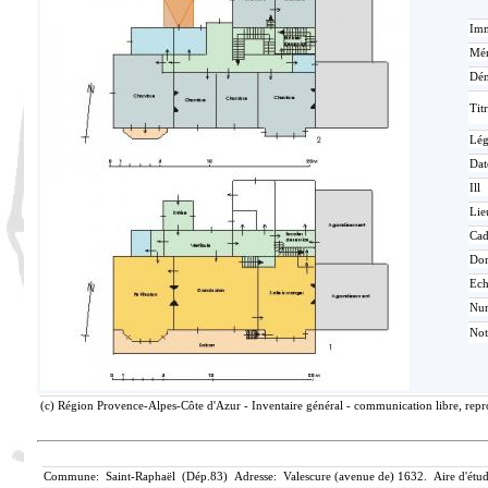
Imm
Mér
Dén
Tit
Lé
Dat
Ill
Lie
Cad
Do
Ech
Nu
Not
(c) Région Provence-Alpes-Côte d'Azur - Inventaire général - communication libre, repr
Commune: Saint-Raphaël (Dép.83) Adresse: Valescure (avenue de) 1632. Aire d'étud