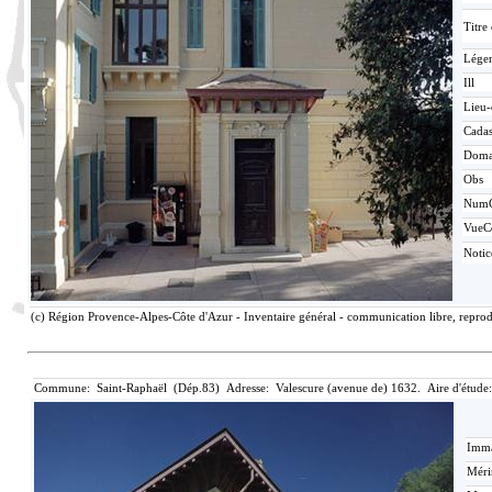
Titre
Lége
Ill
Lieu-
Cadas
Doma
Obs
Num
VueC
Noti
(c) Région Provence-Alpes-Côte d'Azur - Inventaire général - communication libre, reprod
Commune: Saint-Raphaël (Dép.83) Adresse: Valescure (avenue de) 1632. Aire d'étude:
Imma
Méri