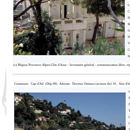
L
C
D
R
O
N
V
C
N
(c) Région Provence-Alpes-Côte d'Azur - Inventaire général - communication libre, rep
Commune: Cap-d'Ail (Dép.06) Adresse: Docteur-Onimus (avenue du) 16. Aire d'ét
I
M
T
C