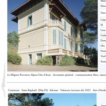
Mar
Déno
Titr
Lége
Ill
Lieu
Cada
Dom
Obs
Num
Vue
Noti
(c) Région Provence-Alpes-Côte d'Azur - Inventaire général - communication libre, repro
Commune: Saint-Raphaël (Dép.83) Adresse: Valescure (avenue de) 1632. Aire d'étude
Imma