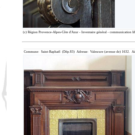
(c) Région Provence-Alpes-Côte d'Azur - Inventaire général - communication lib
Commune: Saint-Raphaël (Dép.83) Adresse: Valescure (avenue de) 1632. Air