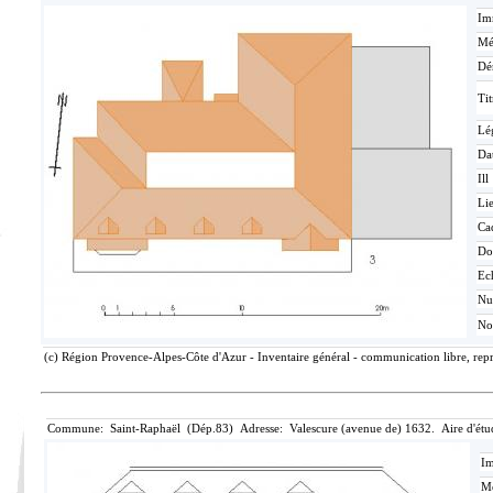
Im
Mé
Dé
Tit
Lé
Da
Ill
Lie
Ca
Do
Ec
N
No
(c) Région Provence-Alpes-Côte d'Azur - Inventaire général - communication libre, repr
Commune: Saint-Raphaël (Dép.83) Adresse: Valescure (avenue de) 1632. Aire d'étu
Im
Mé