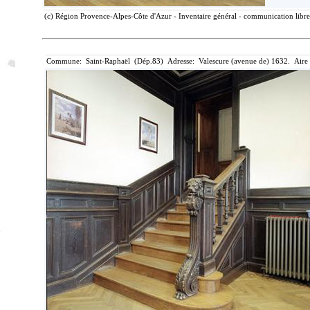
(c) Région Provence-Alpes-Côte d'Azur - Inventaire général - communication libre
Commune: Saint-Raphaël (Dép.83) Adresse: Valescure (avenue de) 1632. Aire d