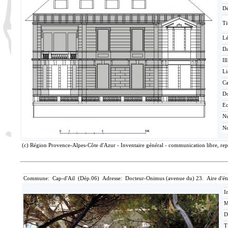
Dé
Ti
L
Da
Ill
Li
Ca
D
Ec
N
No
(c) Région Provence-Alpes-Côte d'Azur - Inventaire général - communication libre, rep
Commune: Cap-d'Ail (Dép.06) Adresse: Docteur-Onimus (avenue du) 23. Aire d'étu
I
M
D
T