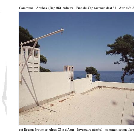
Commune: Antibes (Dép.06) Adresse: Pins-du-Cap (avenue des) 64. Aire d'étu
(c) Région Provence-Alpes-Côte d'Azur - Inventaire général - communication libre