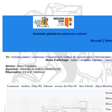
Inventaire général du
patrimoine culturel
Accueil |
Ident
Tri :
Immatriculation
|
commune
|
Département
|
édifice de conservation
|
Dénomination
Mode d'affichage
:
notice
|
simplifié
|
vignettes
|
planc
Service :
Base Inventaire
Question :
Mérimée ou Palissy='IA06001245'
Réponse(s) :
il y a 27 réponses
Commune: Antibes (Dép.06) Adresse: avenue des Pins 64. Aire d'étude: Alpes-Maritim
Immat
Mérim
Déno
Titre