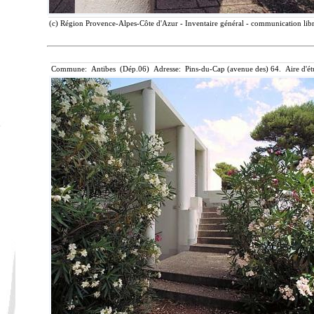
(c) Région Provence-Alpes-Côte d'Azur - Inventaire général - communication libr
Commune: Antibes (Dép.06) Adresse: Pins-du-Cap (avenue des) 64. Aire d'ét