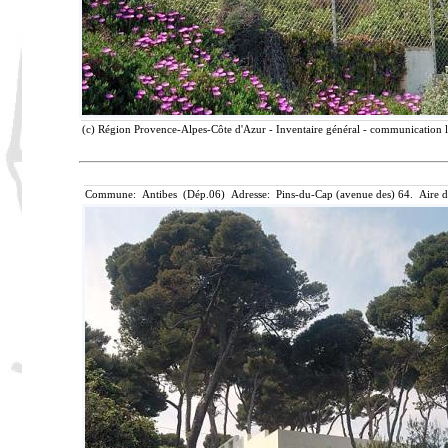
(c) Région Provence-Alpes-Côte d'Azur - Inventaire général - communication li
Commune: Antibes (Dép.06) Adresse: Pins-du-Cap (avenue des) 64. Aire d