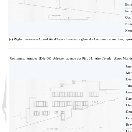
Eche
Renv
Obs
Num
Noti
(c) Région Provence-Alpes-Côte d'Azur - Inventaire général - Communication libre, reprod
Commune: Antibes (Dép.06) Adresse: avenue des Pins 64. Aire d'étude: Alpes-Mariti
Imma
Méri
Dén
Titr
Lég
Date
Lieu
Dom
Eche
Ren
Obs