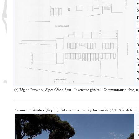
M
D
T
L
D
L
D
E
R
O
N
N
(c) Région Provence-Alpes-Côte d'Azur - Inventaire général - Communication libre, rep
Commune: Antibes (Dép.06) Adresse: Pins-du-Cap (avenue des) 64. Aire d'étude:
I
M