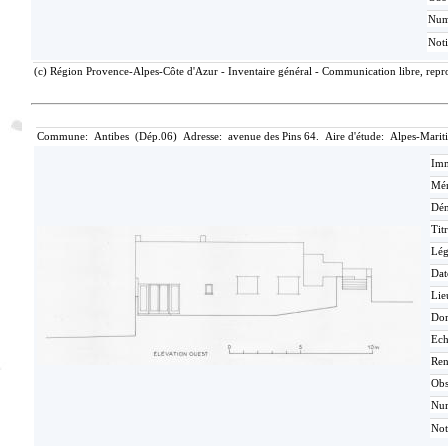
Nu
Not
(c) Région Provence-Alpes-Côte d'Azur - Inventaire général - Communication libre, repro
Commune: Antibes (Dép.06) Adresse: avenue des Pins 64. Aire d'étude: Alpes-Marit
Imm
Mér
Dén
Tit
Lé
Dat
Lie
Do
Ech
Ren
Ob
Nu
Not