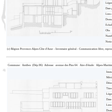
Lége
Date 
Lieu-
Doma
Echel
Obs
Num
Noti
(c) Région Provence-Alpes-Côte d'Azur - Inventaire général - Communication libre, reprodu
Commune: Antibes (Dép.06) Adresse: avenue des Pins 64. Aire d'étude: Alpes-Mariti
Imma
Méri
Déno
Titr
Lége
Date
Lieu
Dom