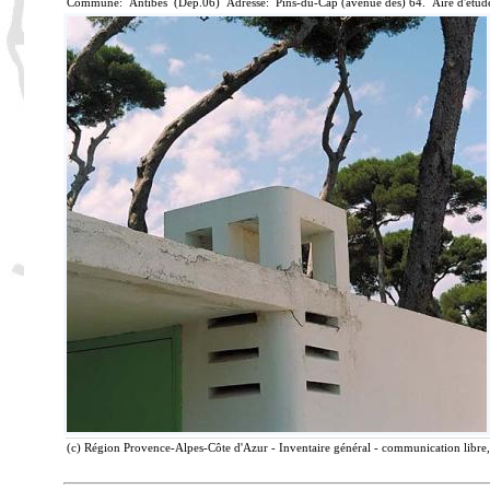
Commune: Antibes (Dép.06) Adresse: Pins-du-Cap (avenue des) 64. Aire d'étud
(c) Région Provence-Alpes-Côte d'Azur - Inventaire général - communication libre,