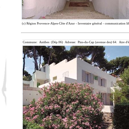
(c) Région Provence-Alpes-Côte d'Azur - Inventaire général - communication lib
Commune: Antibes (Dép.06) Adresse: Pins-du-Cap (avenue des) 64. Aire d'