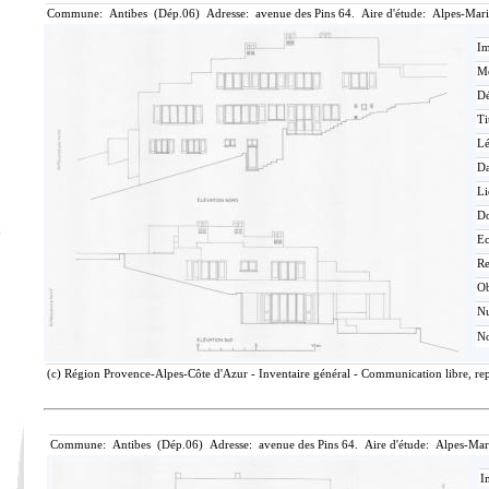
Commune: Antibes (Dép.06) Adresse: avenue des Pins 64. Aire d'étude: Alpes-Mari
Im
Mé
Dé
Ti
L
Da
Li
D
Ec
Re
O
N
No
(c) Région Provence-Alpes-Côte d'Azur - Inventaire général - Communication libre, rep
Commune: Antibes (Dép.06) Adresse: avenue des Pins 64. Aire d'étude: Alpes-Mar
I