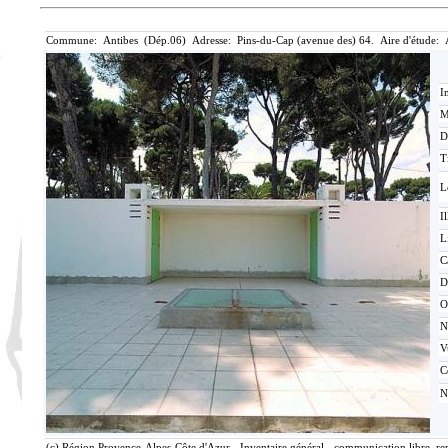
Commune: Antibes (Dép.06) Adresse: Pins-du-Cap (avenue des) 64. Aire d'étude: 
I
M
D
T
L
Il
L
C
D
O
N
V
C
N
(c) Région Provence-Alpes-Côte d'Azur - Inventaire général - communication libre, re