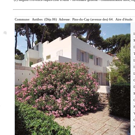
Commune: Antibes (Dép.06) Adresse: Pins-du-Cap (avenue des) 64. Aire d'étude:
I
M
T
I
L
C
M
C