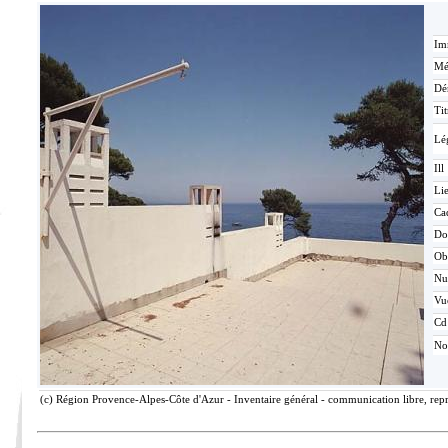
Im
Mé
Dé
Tit
Lé
Ill
Lie
Ca
Do
Ob
N
Vu
Cd
No
(c) Région Provence-Alpes-Côte d'Azur - Inventaire général - communication libre, rep