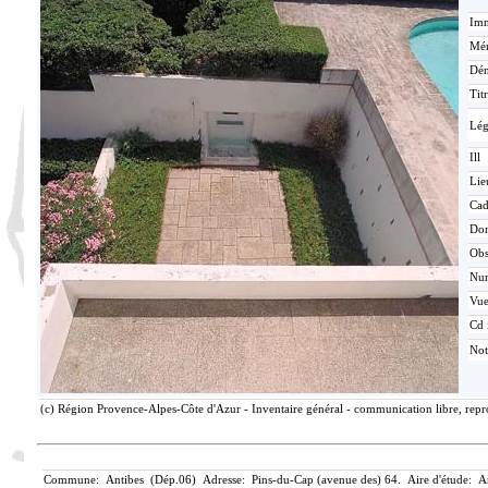
Imm
Mér
Dén
Tit
Lé
Ill
Lie
Cad
Do
Ob
Nu
Vu
Cd 
Not
(c) Région Provence-Alpes-Côte d'Azur - Inventaire général - communication libre, repr
Commune: Antibes (Dép.06) Adresse: Pins-du-Cap (avenue des) 64. Aire d'étude: A