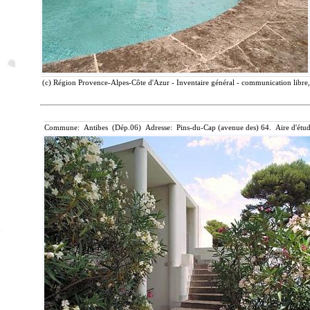
(c) Région Provence-Alpes-Côte d'Azur - Inventaire général - communication libre,
Commune: Antibes (Dép.06) Adresse: Pins-du-Cap (avenue des) 64. Aire d'étu