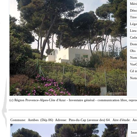
Méri
Déno
Titr
Lége
Lieu
Cada
Dom
Obs
Num
Vue
Cd i
Noti
(c) Région Provence-Alpes-Côte d'Azur - Inventaire général - communication libre, repro
Commune: Antibes (Dép.06) Adresse: Pins-du-Cap (avenue des) 64. Aire d'étude: An
Imma