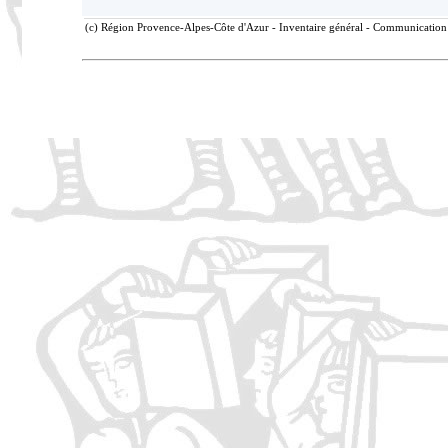
(c) Région Provence-Alpes-Côte d'Azur - Inventaire général - Communication l