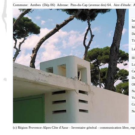
Commune: Antibes (Dép.06) Adresse: Pins-du-Cap (avenue des) 64. Aire d'étude: 
Im
Mé
Dé
Ti
L
Ill
Li
Ca
D
O
N
V
Cd
No
(c) Région Provence-Alpes-Côte d'Azur - Inventaire général - communication libre, rep