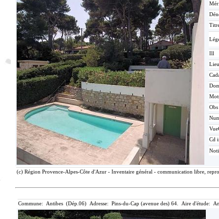
Méri
Dén
Titr
Lég
Ill
Lieu
Cada
Dom
Mots
Obs
Nu
Vue
Cd i
Not
(c) Région Provence-Alpes-Côte d'Azur - Inventaire général - communication libre, repro
Commune: Antibes (Dép.06) Adresse: Pins-du-Cap (avenue des) 64. Aire d'étude: An