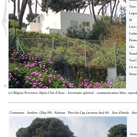
Titre
Lége
Ill
Lieu-
Cadas
Doma
Obs
Num
VueC
Cd in
Noti
(c) Région Provence-Alpes-Côte d'Azur - Inventaire général - communication libre, reprod
Commune: Antibes (Dép.06) Adresse: Pins-du-Cap (avenue des) 64. Aire d'étude: Ant
Imma