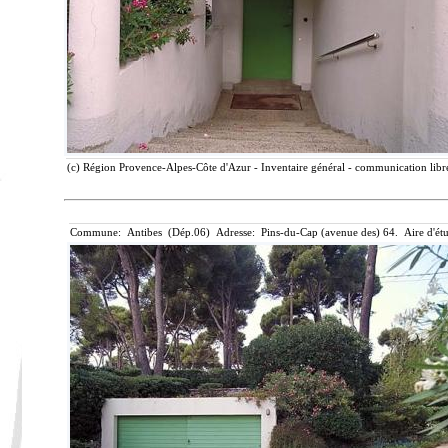
(c) Région Provence-Alpes-Côte d'Azur - Inventaire général - communication libre
Commune: Antibes (Dép.06) Adresse: Pins-du-Cap (avenue des) 64. Aire d'ét