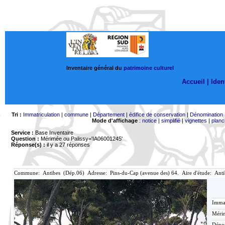
Inventaire général du
patrimoine culturel
Accueil |
Ident
Tri :
Immatriculation
|
commune
|
Département
|
édifice de conservation
|
Dénomination
Mode d'affichage
:
notice
|
simplifié
|
vignettes
|
planc
Service :
Base Inventaire
Question :
Mérimée ou Palissy='IA06001245'
Réponse(s) :
il y a 27 réponses
Commune: Antibes (Dép.06) Adresse: Pins-du-Cap (avenue des) 64. Aire d'étude: Ant
Immat
Mérim
Déno