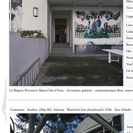
Déno
Titr
Lége
Lieu
Cada
Dom
Renv
Obs
Num
Vue
Cd i
Noti
(c) Région Provence-Alpes-Côte d'Azur - Inventaire général - communication libre, repro
Commune: Antibes (Dép.06) Adresse: Maréchal-Juin (boulevard) 1546. Aire d'étude:
Imma