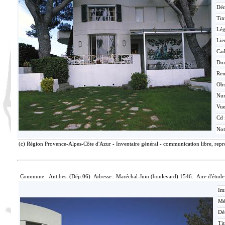
Dén
Tit
Lé
Lie
Cad
Do
Ren
Ob
Nu
Vu
Cd 
Not
(c) Région Provence-Alpes-Côte d'Azur - Inventaire général - communication libre, repr
Commune: Antibes (Dép.06) Adresse: Maréchal-Juin (boulevard) 1546. Aire d'étude
Im
Mé
Dé
Tit