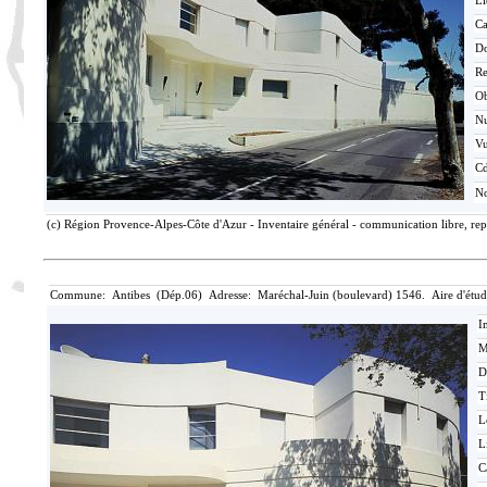
Li
Ca
D
Re
O
N
V
Cd
No
(c) Région Provence-Alpes-Côte d'Azur - Inventaire général - communication libre, rep
Commune: Antibes (Dép.06) Adresse: Maréchal-Juin (boulevard) 1546. Aire d'étud
I
M
D
T
L
L
C