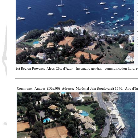
(c) Région Provence-Alpes-Côte d'Azur - Inventaire général - communication libre, r
Commune: Antibes (Dép.06) Adresse: Maréchal-Juin (boulevard) 1546. Aire d'ét