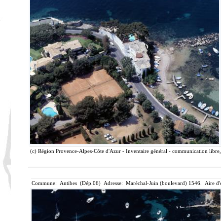
(c) Région Provence-Alpes-Côte d'Azur - Inventaire général - communication libre,
Commune: Antibes (Dép.06) Adresse: Maréchal-Juin (boulevard) 1546. Aire d'