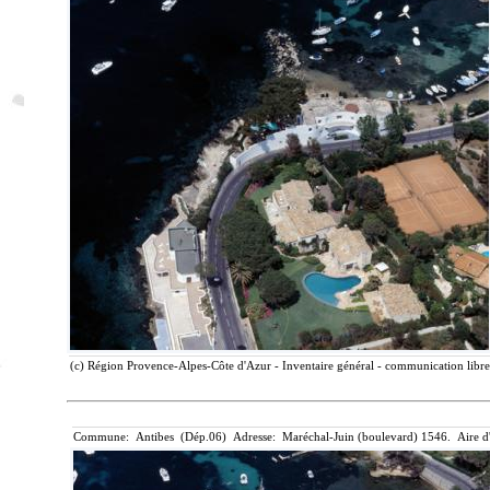
(c) Région Provence-Alpes-Côte d'Azur - Inventaire général - communication libre,
Commune: Antibes (Dép.06) Adresse: Maréchal-Juin (boulevard) 1546. Aire d'