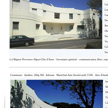
Lé
Lie
Ca
Do
Re
Ob
N
Vu
Cd
No
(c) Région Provence-Alpes-Côte d'Azur - Inventaire général - communication libre, rep
Commune: Antibes (Dép.06) Adresse: Maréchal-Juin (boulevard) 1546. Aire d'étude
Im
Mé
Dé
Ti
L