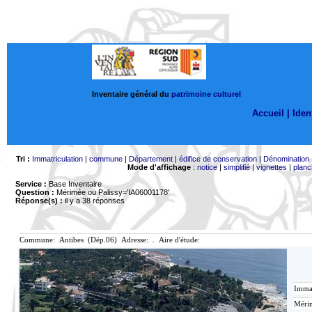
Inventaire général du
patrimoine culturel
Accueil |
Ident
Tri :
Immatriculation
|
commune
|
Département
|
édifice de conservation
|
Dénomination
Mode d'affichage
:
notice
|
simplifié
|
vignettes
|
planc
Service :
Base Inventaire
Question :
Mérimée ou Palissy='IA06001178'
Réponse(s) :
il y a 38 réponses
Commune: Antibes (Dép.06) Adresse: . Aire d'étude:
Immat
Mérim