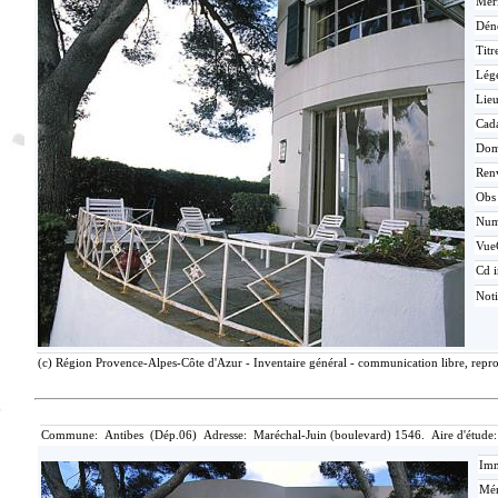
Méri
Dén
Titr
Lég
Lieu
Cada
Dom
Ren
Obs
Nu
Vue
Cd i
Not
(c) Région Provence-Alpes-Côte d'Azur - Inventaire général - communication libre, repro
Commune: Antibes (Dép.06) Adresse: Maréchal-Juin (boulevard) 1546. Aire d'étude:
Imm
Mér