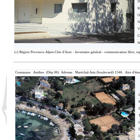
D
R
O
N
V
C
N
(c) Région Provence-Alpes-Côte d'Azur - Inventaire général - communication libre, re
Commune: Antibes (Dép.06) Adresse: Maréchal-Juin (boulevard) 1546. Aire d'étu
I
M
T
D
L