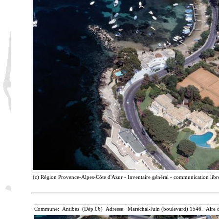
(c) Région Provence-Alpes-Côte d'Azur - Inventaire général - communication libre
Commune: Antibes (Dép.06) Adresse: Maréchal-Juin (boulevard) 1546. Aire d