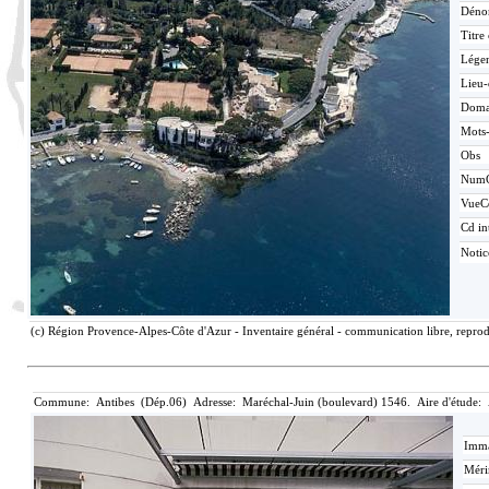
Déno
Titre
Lége
Lieu-
Doma
Mots-
Obs
Num
VueC
Cd in
Noti
(c) Région Provence-Alpes-Côte d'Azur - Inventaire général - communication libre, reprod
Commune: Antibes (Dép.06) Adresse: Maréchal-Juin (boulevard) 1546. Aire d'étude: 
Imma
Méri