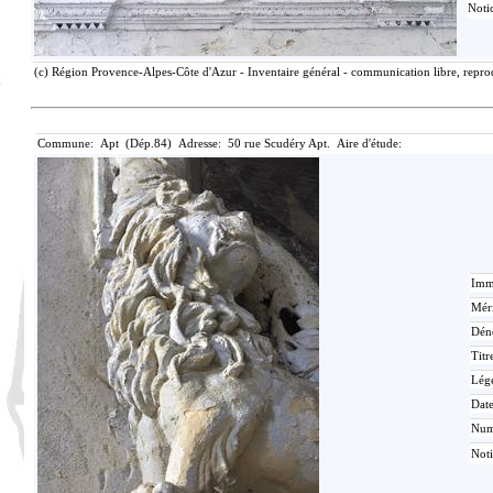
Notic
(c) Région Provence-Alpes-Côte d'Azur - Inventaire général - communication libre, reprod
Commune: Apt (Dép.84) Adresse: 50 rue Scudéry Apt. Aire d'étude:
Imma
Méri
Dén
Titr
Lég
Date
Nu
Noti