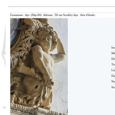
Commune: Apt (Dép.84) Adresse: 50 rue Scudéry Apt. Aire d'étude:
Im
Mé
Dé
Tit
Lé
Da
N
Not