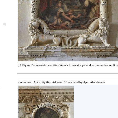
(c) Région Provence-Alpes-Côte d'Azur - Inventaire général - communication libre
Commune: Apt (Dép.84) Adresse: 50 rue Scudéry Apt. Aire d'étude: