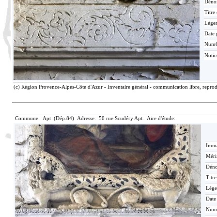
Déno
Titre
Lége
Date 
Num
Notic
(c) Région Provence-Alpes-Côte d'Azur - Inventaire général - communication libre, reprodu
Commune: Apt (Dép.84) Adresse: 50 rue Scudéry Apt. Aire d'étude:
Imma
Méri
Déno
Titr
Lége
Date
Num