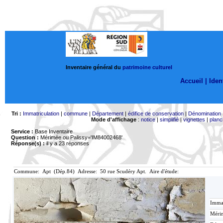
Inventaire général du
patrimoine culturel
Accueil |
Ident
Tri :
Immatriculation
|
commune
|
Département
|
édifice de conservation
|
Dénomination
Mode d'affichage
:
notice
|
simplifié
|
vignettes
|
planc
Service :
Base Inventaire
Question :
Mérimée ou Palissy='IM84002468'
Réponse(s) :
il y a 23 réponses
Commune: Apt (Dép.84) Adresse: 50 rue Scudéry Apt. Aire d'étude:
Immat
Mérim