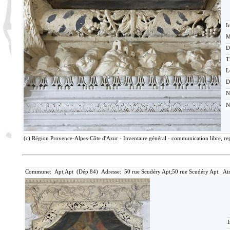
I
M
D
T
L
D
N
N
(c) Région Provence-Alpes-Côte d'Azur - Inventaire général - communication libre, rep
Commune: Apt;Apt (Dép.84) Adresse: 50 rue Scudéry Apt;50 rue Scudéry Apt. Air
I