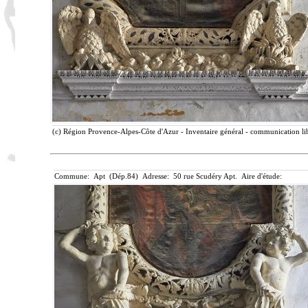
(c) Région Provence-Alpes-Côte d'Azur - Inventaire général - communication lib
Commune: Apt (Dép.84) Adresse: 50 rue Scudéry Apt. Aire d'étude: