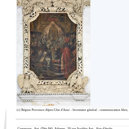
(c) Région Provence-Alpes-Côte d'Azur - Inventaire général - communication libre, 
Commune: Apt (Dép.84) Adresse: 50 rue Scudéry Apt. Aire d'étude: