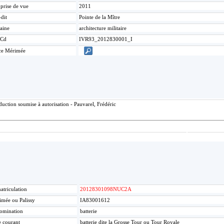
 prise de vue
2011
-dit
Pointe de la Mître
aine
architecture militaire
Cd
IVR93_2012830001_I
ce Mérimée
uction soumise à autorisation - Pauvarel, Frédéric
triculation
20128301098NUC2A
mée ou Palissy
IA83001612
omination
batterie
e courant
batterie dite la Grosse Tour ou Tour Royale