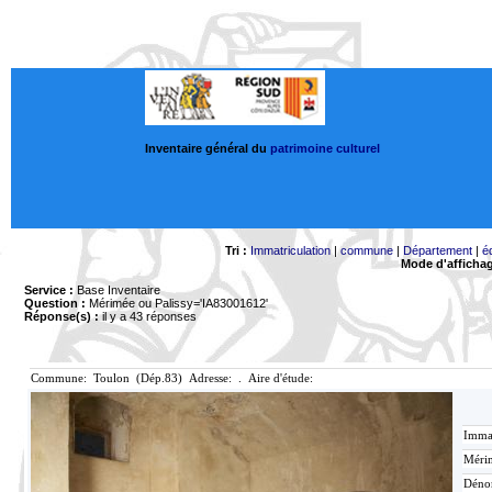
Inventaire général du
patrimoine culturel
Tri :
Immatriculation
|
commune
|
Département
|
é
Mode d'afficha
Service :
Base Inventaire
Question :
Mérimée ou Palissy='IA83001612'
Réponse(s) :
il y a 43 réponses
Commune: Toulon (Dép.83) Adresse: . Aire d'étude:
Immat
Mérim
Déno