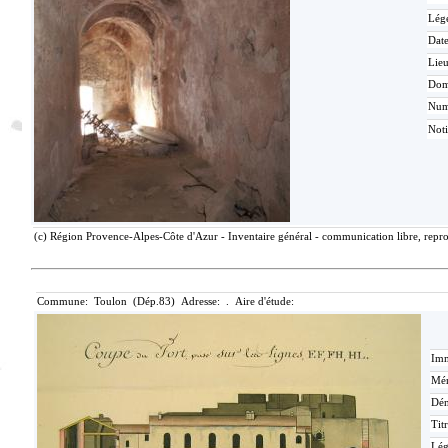
Lég
Date
Lieu
Dom
Nu
Not
(c) Région Provence-Alpes-Côte d'Azur - Inventaire général - communication libre, reprod
Commune: Toulon (Dép.83) Adresse: . Aire d'étude:
Imm
Mér
Dén
Tit
Lé