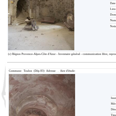
Date
Lieu
Dom
Num
Noti
(c) Région Provence-Alpes-Côte d'Azur - Inventaire général - communication libre, reprod
Commune: Toulon (Dép.83) Adresse: . Aire d'étude:
Imma
Méri
Dén
Titr