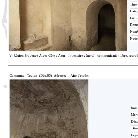
Titre
Date 
Lieu-
Doma
Num
Noti
(c) Région Provence-Alpes-Côte d'Azur - Inventaire général - communication libre, reprodu
Commune: Toulon (Dép.83) Adresse: . Aire d'étude:
Imma
Méri
Déno
Titr
Lége