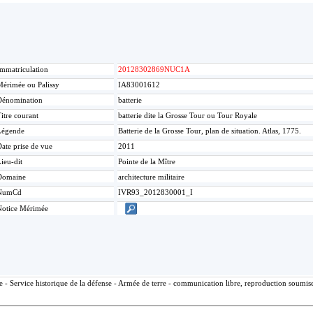
mmatriculation
20128302869NUC1A
érimée ou Palissy
IA83001612
Dénomination
batterie
itre courant
batterie dite la Grosse Tour ou Tour Royale
Légende
Batterie de la Grosse Tour, plan de situation. Atlas, 1775.
ate prise de vue
2011
ieu-dit
Pointe de la Mître
Domaine
architecture militaire
NumCd
IVR93_2012830001_I
Notice Mérimée
 - Service historique de la défense - Armée de terre - communication libre, reproduction soumise 