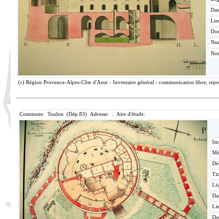
Dat
Lie
Do
Nu
Not
(c) Région Provence-Alpes-Côte d'Azur - Inventaire général - communication libre, repro
Commune: Toulon (Dép.83) Adresse: . Aire d'étude:
Im
Mé
Dé
Tit
Lé
Da
Lie
Do