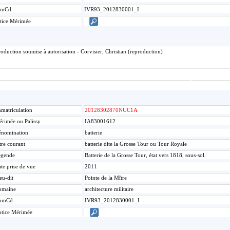
umCd
IVR93_2012830001_I
tice Mérimée
duction soumise à autorisation - Corvisier, Christian (reproduction)
matriculation
20128302870NUC1A
rimée ou Palissy
IA83001612
nomination
batterie
tre courant
batterie dite la Grosse Tour ou Tour Royale
égende
Batterie de la Grosse Tour, état vers 1818, sous-sol.
te prise de vue
2011
eu-dit
Pointe de la Mître
omaine
architecture militaire
umCd
IVR93_2012830001_I
tice Mérimée