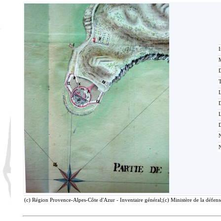
I
M
T
D
L
(c) Région Provence-Alpes-Côte d'Azur - Inventaire général;(c) Ministère de la défense