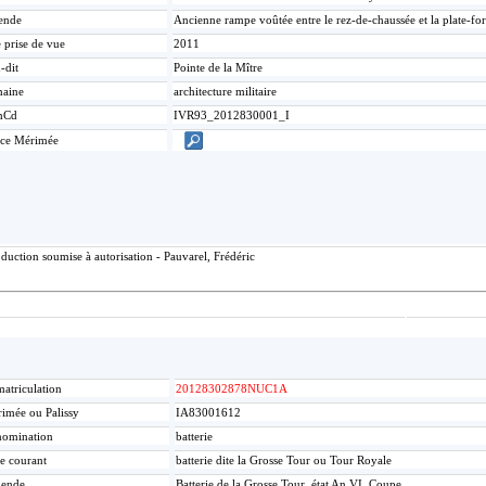
ende
Ancienne rampe voûtée entre le rez-de-chaussée et la plate-fo
 prise de vue
2011
-dit
Pointe de la Mître
aine
architecture militaire
mCd
IVR93_2012830001_I
ice Mérimée
uction soumise à autorisation - Pauvarel, Frédéric
atriculation
20128302878NUC1A
imée ou Palissy
IA83001612
omination
batterie
re courant
batterie dite la Grosse Tour ou Tour Royale
gende
Batterie de la Grosse Tour, état An VI. Coupe.