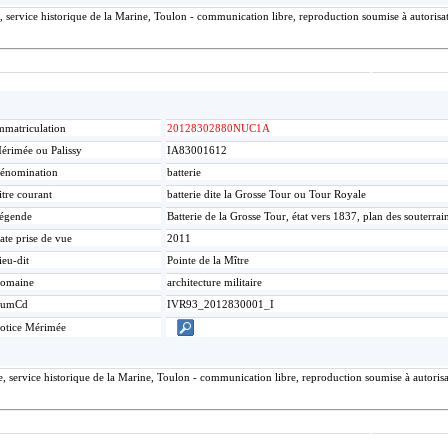
 service historique de la Marine, Toulon - communication libre, reproduction soumise à autorisat
mmatriculation
20128302880NUC1A
érimée ou Palissy
IA83001612
énomination
batterie
itre courant
batterie dite la Grosse Tour ou Tour Royale
égende
Batterie de la Grosse Tour, état vers 1837, plan des souterrai
ate prise de vue
2011
ieu-dit
Pointe de la Mître
omaine
architecture militaire
umCd
IVR93_2012830001_I
otice Mérimée
, service historique de la Marine, Toulon - communication libre, reproduction soumise à autorisat