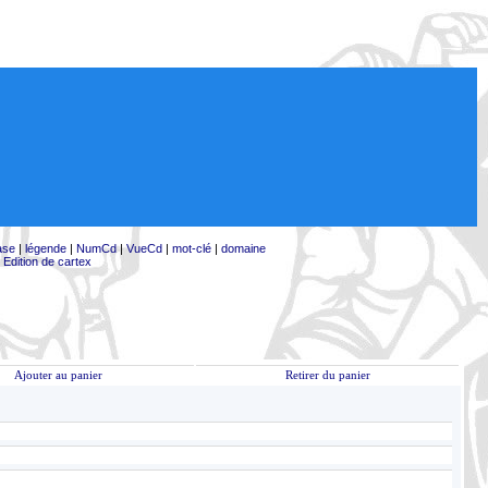
ase
|
légende
|
NumCd
|
VueCd
|
mot-clé
|
domaine
|
Edition de cartex
Ajouter au panier
Retirer du panier