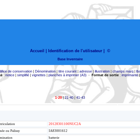
Accueil |
Identification de l'utilisateur
|
©
Base Inventaire
difice de conservation
|
Dénomination
|
titre courant
|
adresse
|
illustration
|
champs marq
|
lb
ge
:
notice
|
simplifié
|
vignettes
|
planches à imprimer (A3)
-
Format de sortie
:
imprimante
1-20
|
21-40
|
41-43
riculation
20128301100NUC2A
ée ou Palissy
IA83001612
mination
batterie