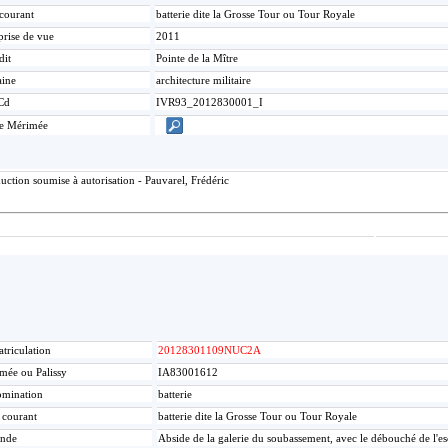
 courant
batterie dite la Grosse Tour ou Tour Royale
prise de vue
2011
dit
Pointe de la Mître
ine
architecture militaire
Cd
IVR93_2012830001_I
ce Mérimée
ction soumise à autorisation - Pauvarel, Frédéric
triculation
20128301109NUC2A
mée ou Palissy
IA83001612
mination
batterie
e courant
batterie dite la Grosse Tour ou Tour Royale
nde
Abside de la galerie du soubassement, avec le débouché de l'esc