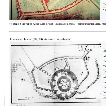
N
No
(c) Région Provence-Alpes-Côte d'Azur - Inventaire général - communication libre, repro
Commune: Toulon (Dép.83) Adresse: . Aire d'étude:
Im
Mé
Dé
Ti
L
Da
Li
D
N
No