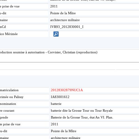
e prise de vue
2011
u-dit
Pointe de la Mître
maine
architecture militaire
mCd
IVR93_2012830001_I
ice Mérimée
duction soumise à autorisation - Corvisier, Christian (reproduction)
matriculation
20128302879NUC1A
rimée ou Palissy
IA83001612
nomination
batterie
re courant
batterie dite la Grosse Tour ou Tour Royale
gende
Batterie de la Grosse Tour, état An VI. Plan.
te prise de vue
2011
u-dit
Pointe de la Mître
maine
architecture militaire