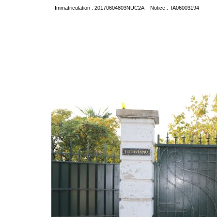
Immatriculation : 20170604803NUC2A Notice : IA06003194