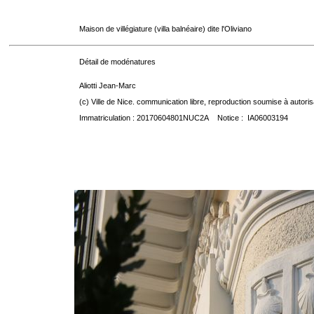
Maison de villégiature (villa balnéaire) dite l'Oliviano
Détail de modénatures
Aliotti Jean-Marc
(c) Ville de Nice. communication libre, reproduction soumise à autoris
Immatriculation : 20170604801NUC2A Notice : IA06003194