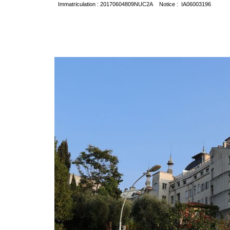
Immatriculation : 20170604809NUC2A Notice : IA06003196