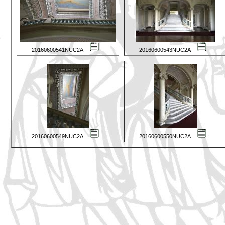
20160600541NUC2A
20160600543NUC2A
20160600549NUC2A
20160600550NUC2A