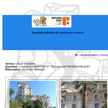
Inventaire général du
patrimoine culturel
Tri :
Immatriculation
|
comm
Service :
Base Inventaire
Question :
Commune='MENTON'
ET Titre courant='*RIVIERA PALACE*'
Réponse(s) :
il y a 138 réponses