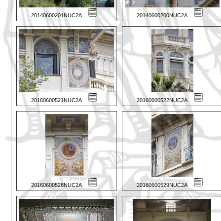
20140600201NUC2A
20140600200NUC2A
20160600521NUC2A
20160600522NUC2A
20160600528NUC2A
20160600529NUC2A