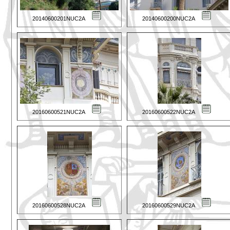
20140600201NUC2A
20140600200NUC2A
20160600521NUC2A
20160600522NUC2A
20160600528NUC2A
20160600529NUC2A