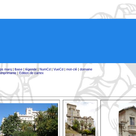
ps marq
|
lbase
|
légende
|
NumCd
|
VueCd
|
mot-clé
|
domaine
:
imprimante
|
Edition de cartex