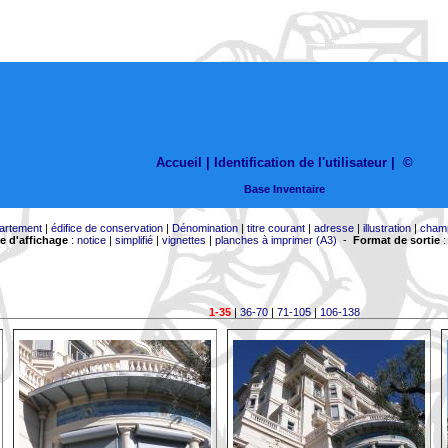
Accueil |
Identification de l'utilisateur
|
©
Base Inventaire
artement
|
édifice de conservation
|
Dénomination
|
titre courant
|
adresse
|
illustration
|
cham
 d'affichage
:
notice
|
simplifié
|
vignettes
|
planches à imprimer (A3)
-
Format de sortie
1-35
|
36-70
|
71-105
|
106-138