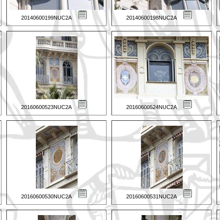
20140600199NUC2A
20140600198NUC2A
20160600523NUC2A
20160600524NUC2A
20160600530NUC2A
20160600531NUC2A