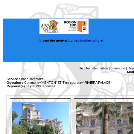
Inventaire général du
patrimoine culturel
Tri :
Immatriculation
|
commune
|
Dép
Mode
Service :
Base Inventaire
Question :
Commune='MENTON'
ET Titre courant='*RIVIERA PALACE*'
Réponse(s) :
il y a 138 réponses