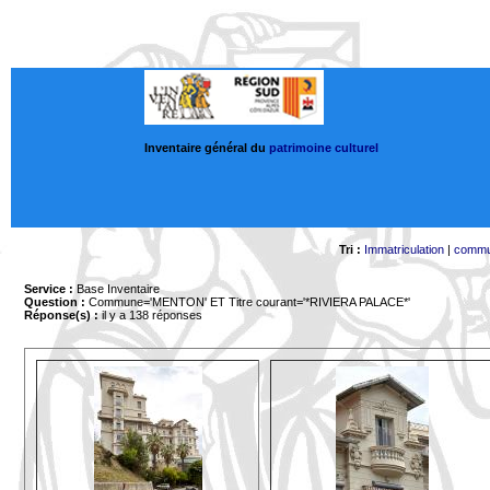
Inventaire général du
patrimoine culturel
Tri :
Immatriculation
|
comm
Service :
Base Inventaire
Question :
Commune='MENTON'
ET Titre courant='*RIVIERA PALACE*'
Réponse(s) :
il y a 138 réponses