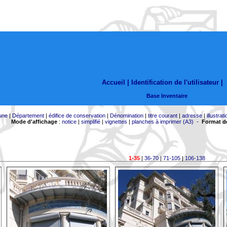
Accueil |
Identification de l'utilisateur
|
Base Inventaire
une
|
Département
|
édifice de conservation
|
Dénomination
|
titre courant
|
adresse
|
illustrati
Mode d'affichage
:
notice
|
simplifié
|
vignettes
|
planches à imprimer (A3)
-
Format de
1-35
|
36-70
|
71-105
|
106-138