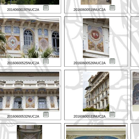
20140600197NUC2A
20160600519NUC2A
20160600525NUC2A
20160600526NUC2A
20160600532NUC2A
20160600533NUC2A