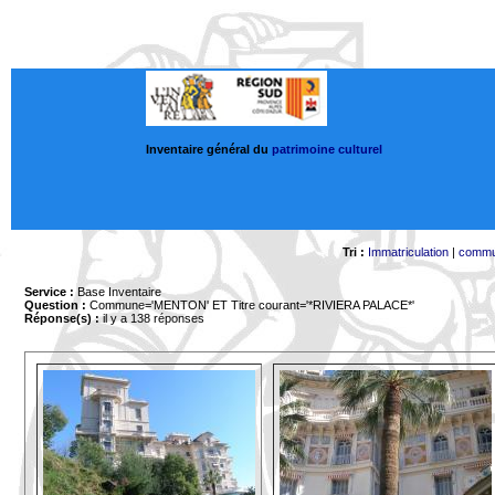
Inventaire général du
patrimoine culturel
Tri :
Immatriculation
|
comm
Service :
Base Inventaire
Question :
Commune='MENTON'
ET Titre courant='*RIVIERA PALACE*'
Réponse(s) :
il y a 138 réponses