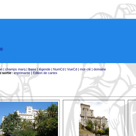
©
on
|
champs marq
|
lbase
|
légende
|
NumCd
|
VueCd
|
mot-clé
|
domaine
 sortie
:
imprimante
|
Edition de cartex