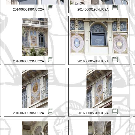
20140600199NUC2A
20140600198NUC2A
20160600523NUC2A
20160600524NUC2A
20160600530NUC2A
20160600531NUC2A