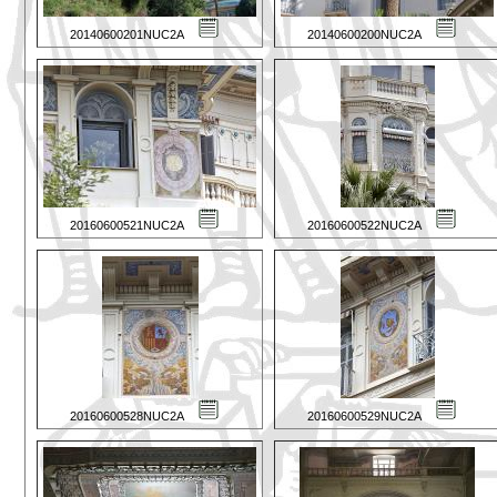
20140600201NUC2A
20140600200NUC2A
20160600521NUC2A
20160600522NUC2A
20160600528NUC2A
20160600529NUC2A