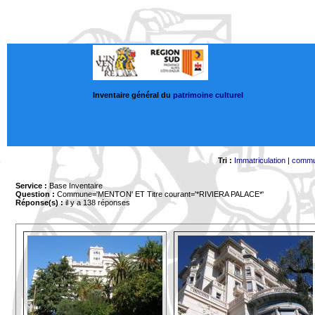
Inventaire général du
patrimoine culturel
Tri :
Immatriculation
|
comm
Service :
Base Inventaire
Question :
Commune='MENTON'
ET Titre courant='*RIVIERA PALACE*'
Réponse(s) :
il y a 138 réponses