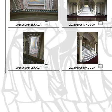
20160600541NUC2A
20160600543NUC2A
20160600549NUC2A
20160600550NUC2A