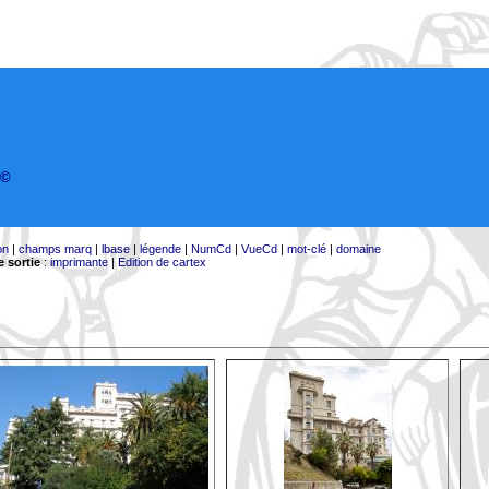
©
on
|
champs marq
|
lbase
|
légende
|
NumCd
|
VueCd
|
mot-clé
|
domaine
 sortie
:
imprimante
|
Edition de cartex