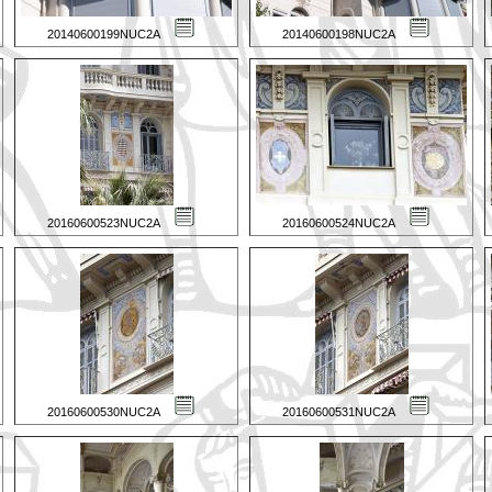
20140600199NUC2A
20140600198NUC2A
20160600523NUC2A
20160600524NUC2A
20160600530NUC2A
20160600531NUC2A