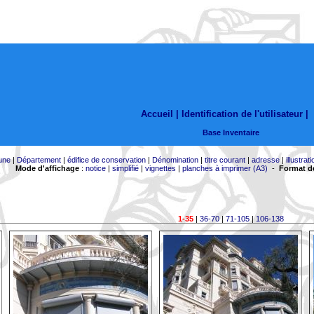
Accueil |
Identification de l'utilisateur
|
Base Inventaire
une
|
Département
|
édifice de conservation
|
Dénomination
|
titre courant
|
adresse
|
illustrati
Mode d'affichage
:
notice
|
simplifié
|
vignettes
|
planches à imprimer (A3)
-
Format de
1-35
|
36-70
|
71-105
|
106-138