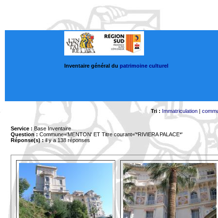
Inventaire général du
patrimoine culturel
Tri :
Immatriculation
|
comm
Service :
Base Inventaire
Question :
Commune='MENTON'
ET Titre courant='*RIVIERA PALACE*'
Réponse(s) :
il y a 138 réponses