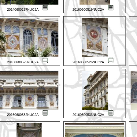
20140600197NUC2A
20160600519NUC2A
20160600525NUC2A
20160600526NUC2A
20160600532NUC2A
20160600533NUC2A