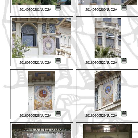
20140600201NUC2A
20140600200NUC2A
20160600521NUC2A
20160600522NUC2A
20160600528NUC2A
20160600529NUC2A