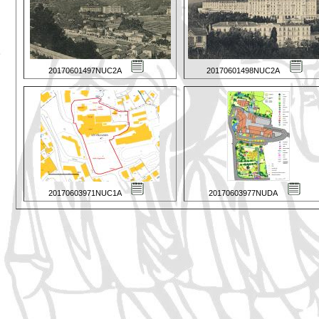
20170601497NUC2A
20170601498NUC2A
20170603971NUC1A
20170603977NUDA