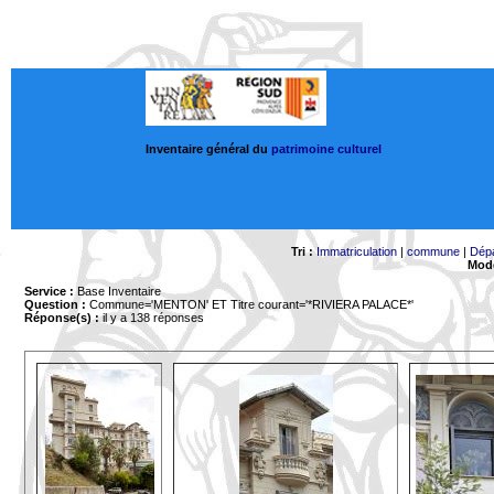
Inventaire général du
patrimoine culturel
Tri :
Immatriculation
|
commune
|
Dép
Mode
Service :
Base Inventaire
Question :
Commune='MENTON'
ET Titre courant='*RIVIERA PALACE*'
Réponse(s) :
il y a 138 réponses