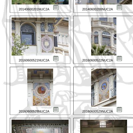
20140600201NUC2A
20140600200NUC2A
20160600521NUC2A
20160600522NUC2A
20160600528NUC2A
20160600529NUC2A