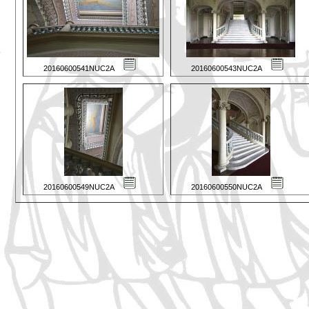
20160600541NUC2A
20160600543NUC2A
20160600549NUC2A
20160600550NUC2A