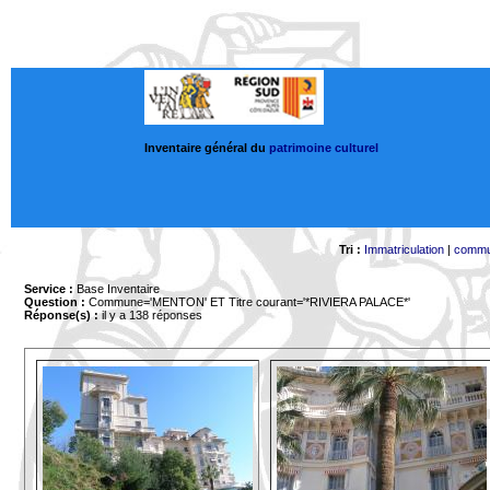
Inventaire général du
patrimoine culturel
Tri :
Immatriculation
|
comm
Service :
Base Inventaire
Question :
Commune='MENTON'
ET Titre courant='*RIVIERA PALACE*'
Réponse(s) :
il y a 138 réponses