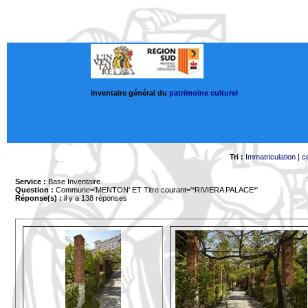
Inventaire général du
patrimoine culturel
Tri :
Immatriculation
|
c
Service :
Base Inventaire
Question :
Commune='MENTON'
ET Titre courant='*RIVIERA PALACE*'
Réponse(s) :
il y a 138 réponses