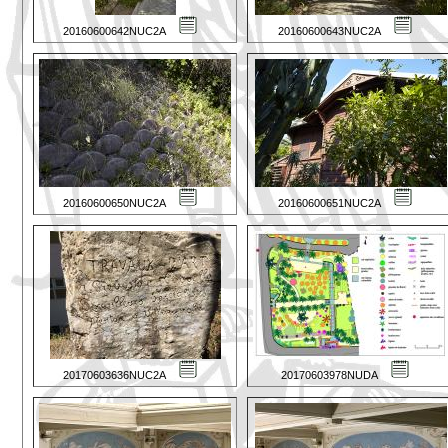
20160600642NUC2A
20160600643NUC2A
20160600650NUC2A
20160600651NUC2A
20170603636NUC2A
20170603978NUDA