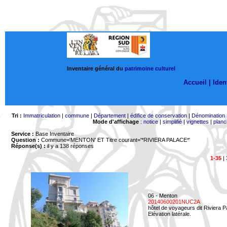
Inventaire général du
patrimoine culturel
Accueil |
Ident
Tri :
Immatriculation
|
commune
|
Département
|
édifice de conservation
|
Dénomination
Mode d'affichage
:
notice
|
simplifié
|
vignettes
|
planc
Service :
Base Inventaire
Question :
Commune='MENTON'
ET Titre courant='*RIVIERA PALACE*'
Réponse(s) :
il y a 138 réponses
1-35
|
06 - Menton
20140600201NUC2A
hôtel de voyageurs dit Riviera 
Elévation latérale.