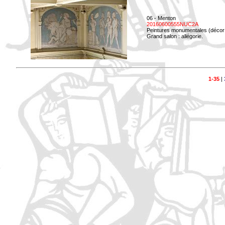
06 - Menton
20160600555NUC2A
Peintures monumentales (décor i
Grand salon : allégorie.
1-35
|