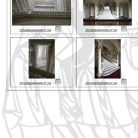
20160600541NUC2A
20160600543NUC2A
20160600549NUC2A
20160600550NUC2A