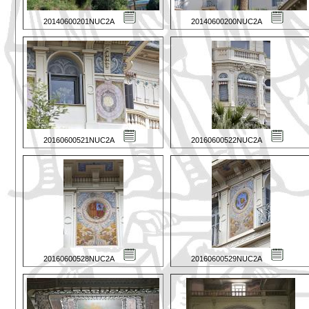
20140600201NUC2A
20140600200NUC2A
20160600521NUC2A
20160600522NUC2A
20160600528NUC2A
20160600529NUC2A