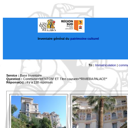
Inventaire général du
patrimoine culturel
Tri :
Immatriculation
|
comm
Service :
Base Inventaire
Question :
Commune='MENTON'
ET Titre courant='*RIVIERA PALACE*'
Réponse(s) :
il y a 138 réponses