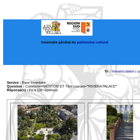
Inventaire général du
patrimoine culturel
Tri :
Immatriculation
|
c
Service :
Base Inventaire
Question :
Commune='MENTON'
ET Titre courant='*RIVIERA PALACE*'
Réponse(s) :
il y a 138 réponses