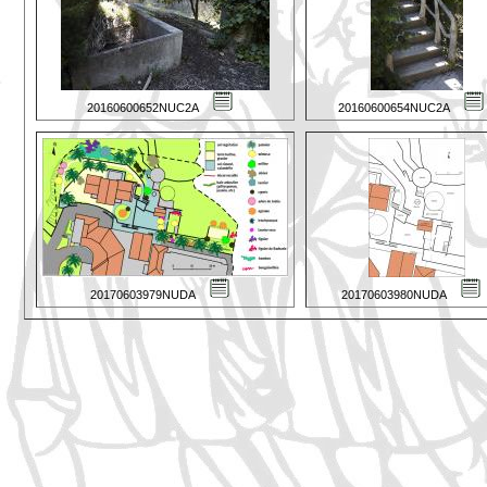
20160600652NUC2A
20160600654NUC2A
20170603979NUDA
20170603980NUDA