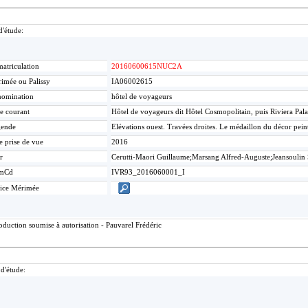
d'étude:
atriculation
20160600615NUC2A
imée ou Palissy
IA06002615
omination
hôtel de voyageurs
re courant
Hôtel de voyageurs dit Hôtel Cosmopolitain, puis Riviera Pal
gende
Elévations ouest. Travées droites. Le médaillon du décor peint
e prise de vue
2016
r
Cerutti-Maori Guillaume;Marsang Alfred-Auguste;Jeansoulin
mCd
IVR93_2016060001_I
ice Mérimée
duction soumise à autorisation - Pauvarel Frédéric
 d'étude: