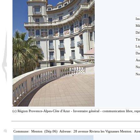
Im
Mé
Dé
Tit
Lé
Da
Au
N
No
(c) Région Provence-Alpes-Côte d'Azur - Inventaire général - communication libre, repr
Commune: Menton (Dép.06) Adresse: 28 avenue Riviera les Vignasses Menton. Aire