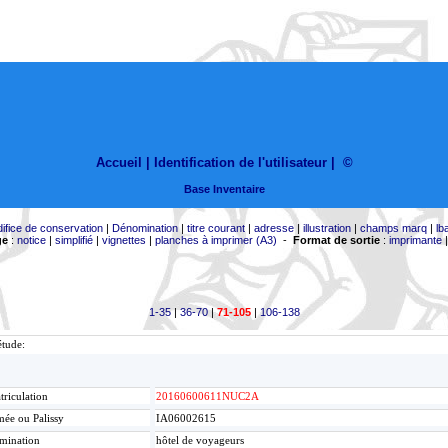
Accueil |
Identification de l'utilisateur
|
©
Base Inventaire
difice de conservation
|
Dénomination
|
titre courant
|
adresse
|
illustration
|
champs marq
|
lb
ge
:
notice
|
simplifié
|
vignettes
|
planches à imprimer (A3)
-
Format de sortie
:
imprimante
1-35
|
36-70
|
71-105
|
106-138
étude:
riculation
20160600611NUC2A
ée ou Palissy
IA06002615
mination
hôtel de voyageurs