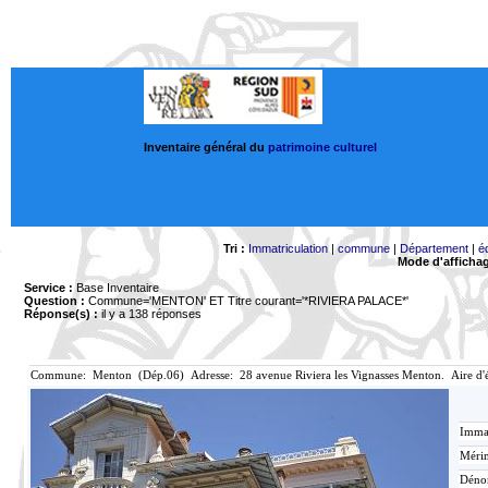
Inventaire général du
patrimoine culturel
Tri :
Immatriculation
|
commune
|
Département
|
é
Mode d'afficha
Service :
Base Inventaire
Question :
Commune='MENTON'
ET Titre courant='*RIVIERA PALACE*'
Réponse(s) :
il y a 138 réponses
Commune: Menton (Dép.06) Adresse: 28 avenue Riviera les Vignasses Menton. Aire d'
Immat
Mérim
Déno