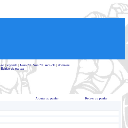
ase
|
légende
|
NumCd
|
VueCd
|
mot-clé
|
domaine
|
Edition de cartex
Ajouter au panier
Retirer du panier