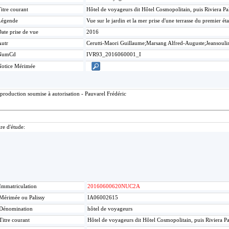
itre courant
Hôtel de voyageurs dit Hôtel Cosmopolitain, puis Riviera P
Légende
Vue sur le jardin et la mer prise d'une terrasse du premier ét
ate prise de vue
2016
Autr
Cerutti-Maori Guillaume;Marsang Alfred-Auguste;Jeansouli
NumCd
IVR93_2016060001_I
Notice Mérimée
production soumise à autorisation - Pauvarel Frédéric
re d'étude:
Immatriculation
20160600620NUC2A
Mérimée ou Palissy
IA06002615
Dénomination
hôtel de voyageurs
Titre courant
Hôtel de voyageurs dit Hôtel Cosmopolitain, puis Riviera P