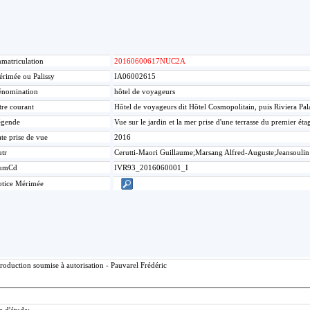
matriculation
20160600617NUC2A
rimée ou Palissy
IA06002615
nomination
hôtel de voyageurs
tre courant
Hôtel de voyageurs dit Hôtel Cosmopolitain, puis Riviera Pa
égende
Vue sur le jardin et la mer prise d'une terrasse du premier éta
te prise de vue
2016
tr
Cerutti-Maori Guillaume;Marsang Alfred-Auguste;Jeansoulin
umCd
IVR93_2016060001_I
tice Mérimée
roduction soumise à autorisation - Pauvarel Frédéric