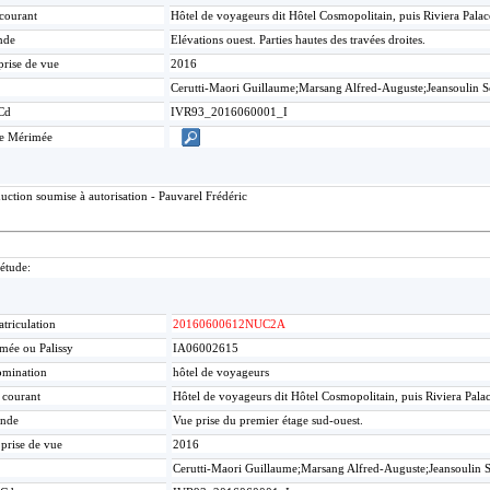
 courant
Hôtel de voyageurs dit Hôtel Cosmopolitain, puis Riviera Pala
nde
Elévations ouest. Parties hautes des travées droites.
prise de vue
2016
Cerutti-Maori Guillaume;Marsang Alfred-Auguste;Jeansoulin 
Cd
IVR93_2016060001_I
ce Mérimée
ction soumise à autorisation - Pauvarel Frédéric
'étude:
triculation
20160600612NUC2A
mée ou Palissy
IA06002615
mination
hôtel de voyageurs
e courant
Hôtel de voyageurs dit Hôtel Cosmopolitain, puis Riviera Pal
nde
Vue prise du premier étage sud-ouest.
 prise de vue
2016
Cerutti-Maori Guillaume;Marsang Alfred-Auguste;Jeansoulin 