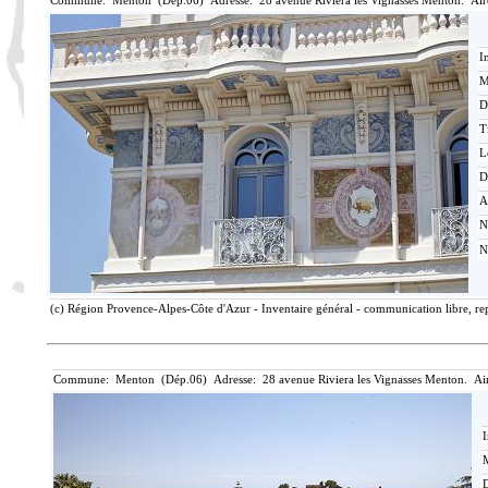
Commune: Menton (Dép.06) Adresse: 28 avenue Riviera les Vignasses Menton. Air
I
M
D
T
L
D
A
N
N
(c) Région Provence-Alpes-Côte d'Azur - Inventaire général - communication libre, rep
Commune: Menton (Dép.06) Adresse: 28 avenue Riviera les Vignasses Menton. Ai
I
M