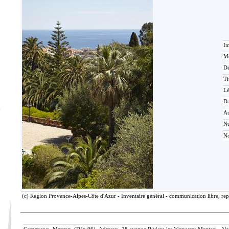
Im
Mé
Dé
Ti
L
Da
Au
N
No
(c) Région Provence-Alpes-Côte d'Azur - Inventaire général - communication libre, rep