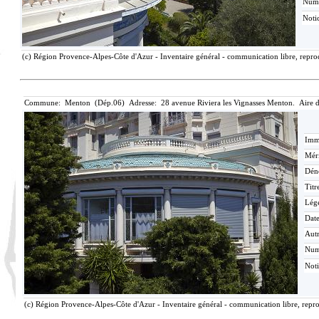
Num
Noti
(c) Région Provence-Alpes-Côte d'Azur - Inventaire général - communication libre, reprod
Commune: Menton (Dép.06) Adresse: 28 avenue Riviera les Vignasses Menton. Aire 
Imma
Méri
Dén
Titr
Lég
Date
Aut
Nu
Not
(c) Région Provence-Alpes-Côte d'Azur - Inventaire général - communication libre, repro