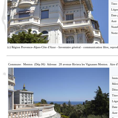
Titre
Lége
Date 
Autr
Num
Noti
(c) Région Provence-Alpes-Côte d'Azur - Inventaire général - communication libre, reprodu
Commune: Menton (Dép.06) Adresse: 28 avenue Riviera les Vignasses Menton. Aire d
Imma
Méri
Déno
Titr
Lége
Date
Autr