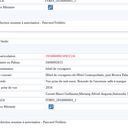
Cd
IVR93_2016060001_I
ce Mérimée
uction soumise à autorisation - Pauvarel Frédéric
d'étude:
triculation
20160600614NUC2A
mée ou Palissy
IA06002615
omination
hôtel de voyageurs
e courant
Hôtel de voyageurs dit Hôtel Cosmopolitain, puis Riviera Pal
ende
Vue prise du sud-ouest. Rotonde de l'ancienne salle à manger.
 prise de vue
2016
r
Cerutti-Maori Guillaume;Marsang Alfred-Auguste;Jeansoulin 
mCd
IVR93_2016060001_I
ice Mérimée
duction soumise à autorisation - Pauvarel Frédéric