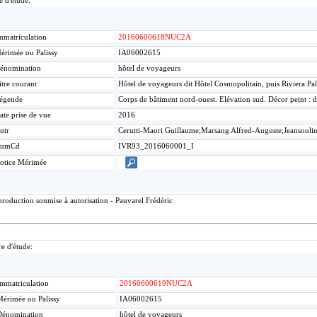
e d'étude:
mmatriculation
20160600618NUC2A
érimée ou Palissy
IA06002615
énomination
hôtel de voyageurs
itre courant
Hôtel de voyageurs dit Hôtel Cosmopolitain, puis Riviera Pa
égende
Corps de bâtiment nord-ouest. Elévation sud. Décor peint : d
ate prise de vue
2016
utr
Cerutti-Maori Guillaume;Marsang Alfred-Auguste;Jeansouli
umCd
IVR93_2016060001_I
otice Mérimée
roduction soumise à autorisation - Pauvarel Frédéric
re d'étude:
mmatriculation
20160600619NUC2A
érimée ou Palissy
IA06002615
Dénomination
hôtel de voyageurs