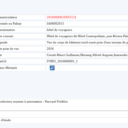
matriculation
20160600616NUC2A
rimée ou Palissy
IA06002615
nomination
hôtel de voyageurs
re courant
Hôtel de voyageurs dit Hôtel Cosmopolitain, puis Riviera Pa
gende
Vue du corps de bâtiment nord-ouest prise d'une terrasse du 
te prise de vue
2016
tr
Cerutti-Maori Guillaume;Marsang Alfred-Auguste;Jeansoulin
umCd
IVR93_2016060001_I
tice Mérimée
oduction soumise à autorisation - Pauvarel Frédéric
 d'étude: