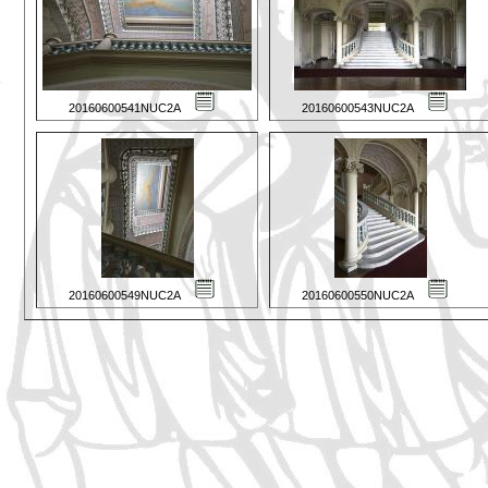
20160600541NUC2A
20160600543NUC2A
20160600549NUC2A
20160600550NUC2A