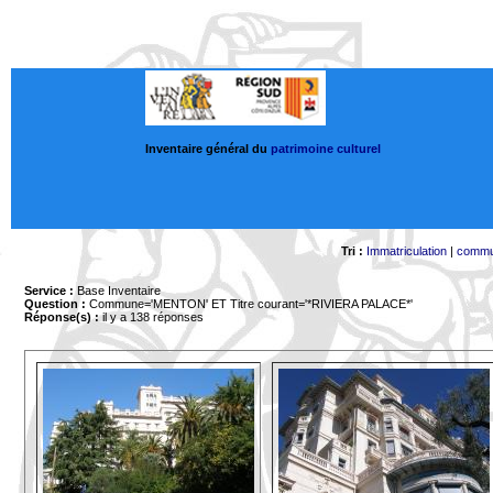
Inventaire général du
patrimoine culturel
Tri :
Immatriculation
|
comm
Service :
Base Inventaire
Question :
Commune='MENTON'
ET Titre courant='*RIVIERA PALACE*'
Réponse(s) :
il y a 138 réponses