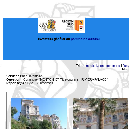
Inventaire général du
patrimoine culturel
Tri :
Immatriculation
|
commune
|
Dép
Mode
Service :
Base Inventaire
Question :
Commune='MENTON'
ET Titre courant='*RIVIERA PALACE*'
Réponse(s) :
il y a 138 réponses