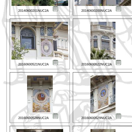
20140600201NUC2A
20140600200NUC2A
20160600521NUC2A
20160600522NUC2A
20160600528NUC2A
20160600529NUC2A