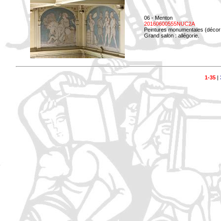
06 - Menton
20160600555NUC2A
Peintures monumentales (décor i
Grand salon : allégorie.
1-35
|