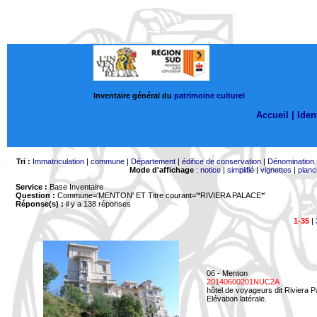
Inventaire général du
patrimoine culturel
Accueil |
Ident
Tri :
Immatriculation
|
commune
|
Département
|
édifice de conservation
|
Dénomination
Mode d'affichage
:
notice
|
simplifié
|
vignettes
|
planc
Service :
Base Inventaire
Question :
Commune='MENTON'
ET Titre courant='*RIVIERA PALACE*'
Réponse(s) :
il y a 138 réponses
1-35
|
06 - Menton
20140600201NUC2A
hôtel de voyageurs dit Riviera 
Elévation latérale.