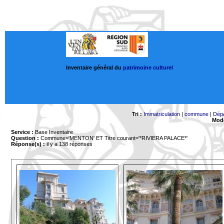
Inventaire général du
patrimoine culturel
Tri :
Immatriculation
|
commune
|
Dép
Mode
Service :
Base Inventaire
Question :
Commune='MENTON'
ET Titre courant='*RIVIERA PALACE*'
Réponse(s) :
il y a 138 réponses