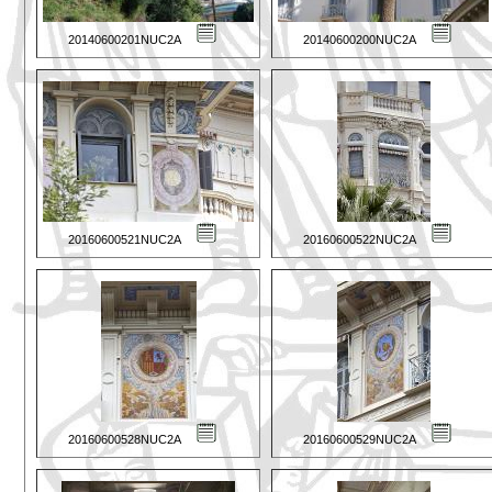
20140600201NUC2A
20140600200NUC2A
20160600521NUC2A
20160600522NUC2A
20160600528NUC2A
20160600529NUC2A