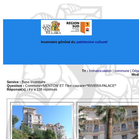
Inventaire général du
patrimoine culturel
Tri :
Immatriculation
|
commune
|
Dép
Mode
Service :
Base Inventaire
Question :
Commune='MENTON'
ET Titre courant='*RIVIERA PALACE*'
Réponse(s) :
il y a 138 réponses