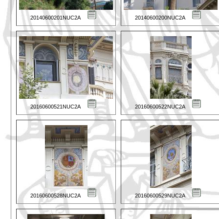
20140600201NUC2A
20140600200NUC2A
20160600521NUC2A
20160600522NUC2A
20160600528NUC2A
20160600529NUC2A