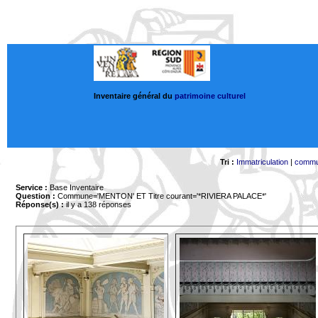
Inventaire général du
patrimoine culturel
Tri :
Immatriculation
|
comm
Service :
Base Inventaire
Question :
Commune='MENTON'
ET Titre courant='*RIVIERA PALACE*'
Réponse(s) :
il y a 138 réponses