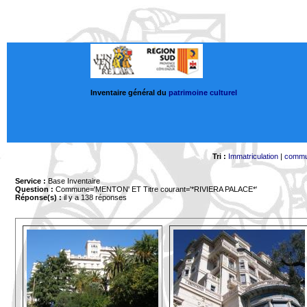
Inventaire général du
patrimoine culturel
Tri :
Immatriculation
|
comm
Service :
Base Inventaire
Question :
Commune='MENTON'
ET Titre courant='*RIVIERA PALACE*'
Réponse(s) :
il y a 138 réponses