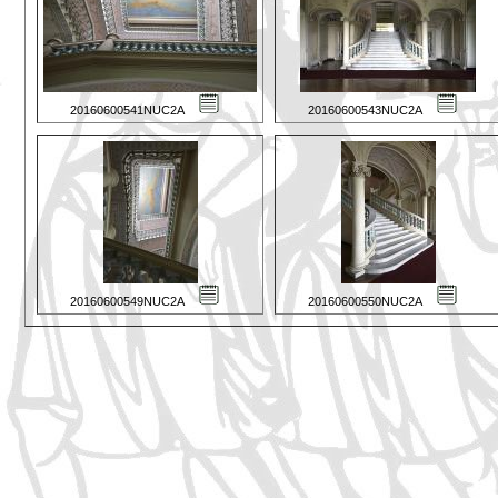
20160600541NUC2A
20160600543NUC2A
20160600549NUC2A
20160600550NUC2A