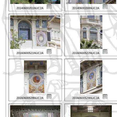
20140600201NUC2A
20140600200NUC2A
20160600521NUC2A
20160600522NUC2A
20160600528NUC2A
20160600529NUC2A