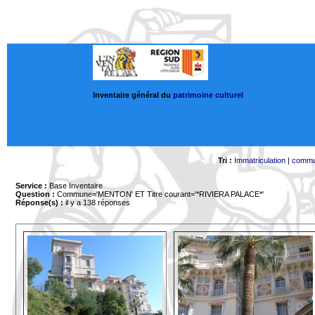
Inventaire général du
patrimoine culturel
Tri :
Immatriculation
|
comm
Service :
Base Inventaire
Question :
Commune='MENTON'
ET Titre courant='*RIVIERA PALACE*'
Réponse(s) :
il y a 138 réponses