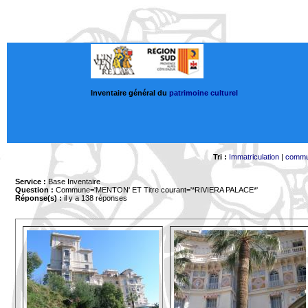
Inventaire général du
patrimoine culturel
Tri :
Immatriculation
|
comm
Service :
Base Inventaire
Question :
Commune='MENTON'
ET Titre courant='*RIVIERA PALACE*'
Réponse(s) :
il y a 138 réponses