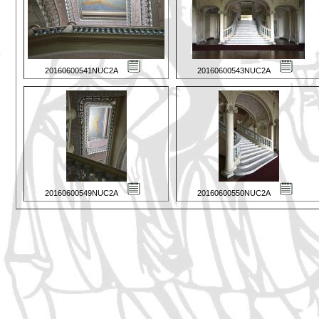
20160600541NUC2A
20160600543NUC2A
20160600549NUC2A
20160600550NUC2A