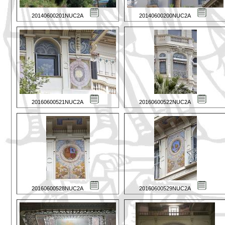
20140600201NUC2A
20140600200NUC2A
20160600521NUC2A
20160600522NUC2A
20160600528NUC2A
20160600529NUC2A