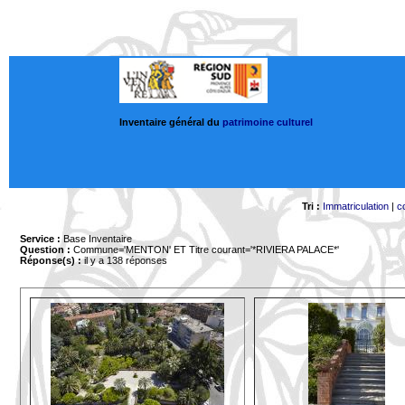
Inventaire général du
patrimoine culturel
Tri :
Immatriculation
|
c
Service :
Base Inventaire
Question :
Commune='MENTON'
ET Titre courant='*RIVIERA PALACE*'
Réponse(s) :
il y a 138 réponses