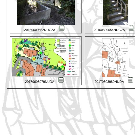
20160600652NUC2A
20160600654NUC2A
20170603979NUDA
20170603980NUDA