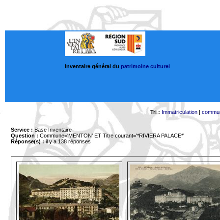
Inventaire général du
patrimoine culturel
Tri :
Immatriculation
|
commu
Service :
Base Inventaire
Question :
Commune='MENTON'
ET Titre courant='*RIVIERA PALACE*'
Réponse(s) :
il y a 138 réponses