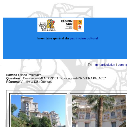
Inventaire général du
patrimoine culturel
Tri :
Immatriculation
|
comm
Service :
Base Inventaire
Question :
Commune='MENTON'
ET Titre courant='*RIVIERA PALACE*'
Réponse(s) :
il y a 138 réponses