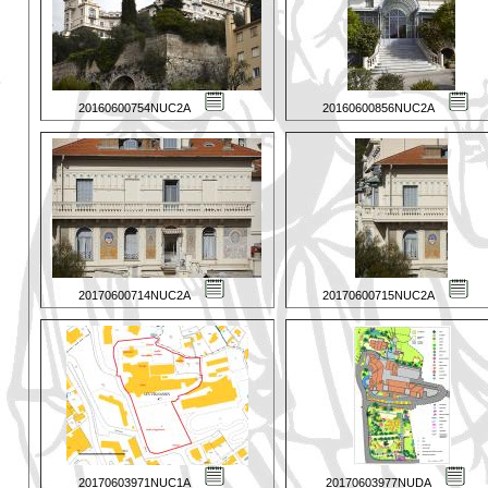
20160600754NUC2A
20160600856NUC2A
20170600714NUC2A
20170600715NUC2A
20170603971NUC1A
20170603977NUDA