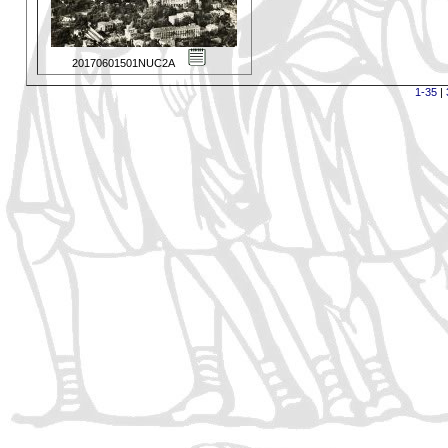
20170601501NUC2A
1-35
|