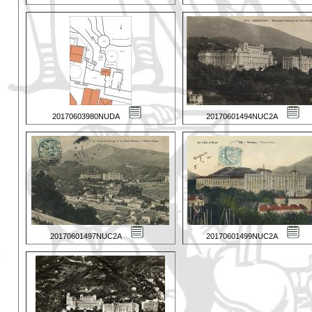
20170603980NUDA
20170601494NUC2A
20170601497NUC2A
20170601499NUC2A