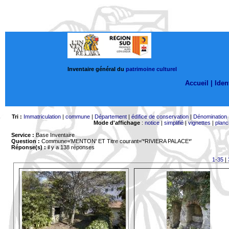
Inventaire général du
patrimoine culturel
Accueil |
Ident
Tri :
Immatriculation
|
commune
|
Département
|
édifice de conservation
|
Dénomination
Mode d'affichage
:
notice
|
simplifié
|
vignettes
|
planc
Service :
Base Inventaire
Question :
Commune='MENTON'
ET Titre courant='*RIVIERA PALACE*'
Réponse(s) :
il y a 138 réponses
1-35
|