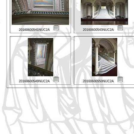
20160600541NUC2A
20160600543NUC2A
20160600549NUC2A
20160600550NUC2A