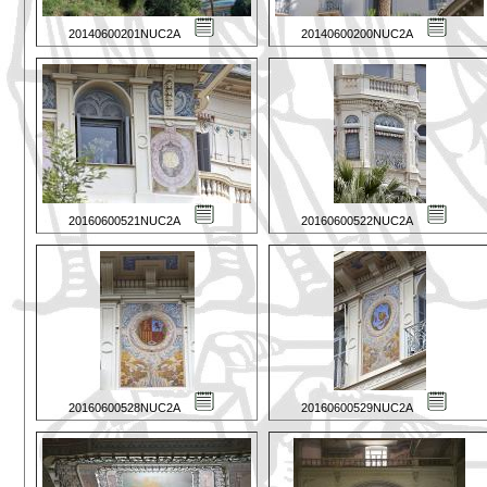
20140600201NUC2A
20140600200NUC2A
20160600521NUC2A
20160600522NUC2A
20160600528NUC2A
20160600529NUC2A