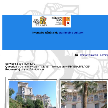
Inventaire général du
patrimoine culturel
Tri :
Immatriculation
|
comm
Service :
Base Inventaire
Question :
Commune='MENTON'
ET Titre courant='*RIVIERA PALACE*'
Réponse(s) :
il y a 138 réponses