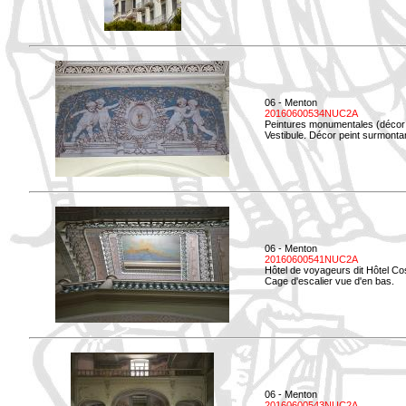
06 - Menton
20160600534NUC2A
Peintures monumentales (décor i
Vestibule. Décor peint surmontan
06 - Menton
20160600541NUC2A
Hôtel de voyageurs dit Hôtel Co
Cage d'escalier vue d'en bas.
06 - Menton
20160600543NUC2A