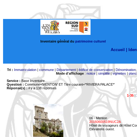
Inventaire général du
patrimoine culturel
Accueil |
Ident
Tri :
Immatriculation
|
commune
|
Département
|
édifice de conservation
|
Dénomination
Mode d'affichage
:
notice
|
simplifié
|
vignettes
|
planc
Service :
Base Inventaire
Question :
Commune='MENTON'
ET Titre courant='*RIVIERA PALACE*'
Réponse(s) :
il y a 138 réponses
1-35
|
06 - Menton
20160600519NUC2A
Hôtel de voyageurs dit Hôtel Co
Elévations ouest.