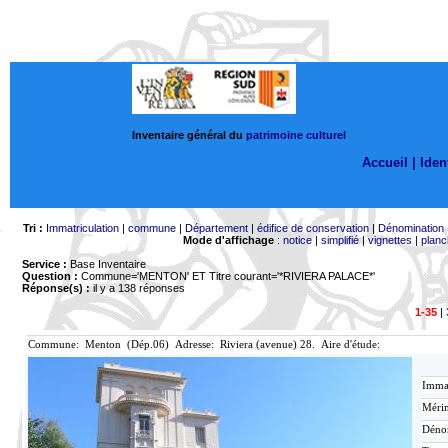
Inventaire général du
patrimoine culturel
Accueil |
Ident
Tri :
Immatriculation
|
commune
|
Département
|
édifice de conservation
|
Dénomination
Mode d'affichage
:
notice
|
simplifié
|
vignettes
|
planc
Service :
Base Inventaire
Question :
Commune='MENTON'
ET Titre courant='*RIVIERA PALACE*'
Réponse(s) :
il y a 138 réponses
1-35
|
Commune: Menton (Dép.06) Adresse: Riviera (avenue) 28. Aire d'étude:
Immat
Mérim
Déno