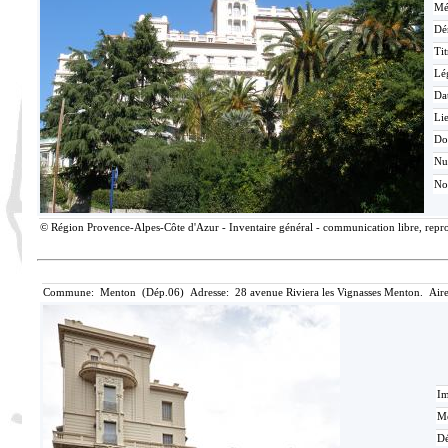
Mé
Dé
Tit
Lé
Da
Lie
Do
N
No
© Région Provence-Alpes-Côte d'Azur - Inventaire général - communication libre, reprod
Commune: Menton (Dép.06) Adresse: 28 avenue Riviera les Vignasses Menton. Aire
Im
Mé
Dé