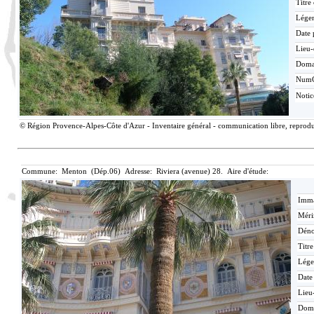
Titre
Lége
Date 
Lieu-
Doma
Num
Noti
© Région Provence-Alpes-Côte d'Azur - Inventaire général - communication libre, reproduc
Commune: Menton (Dép.06) Adresse: Riviera (avenue) 28. Aire d'étude:
Imma
Méri
Déno
Titr
Lége
Date
Lieu
Dom