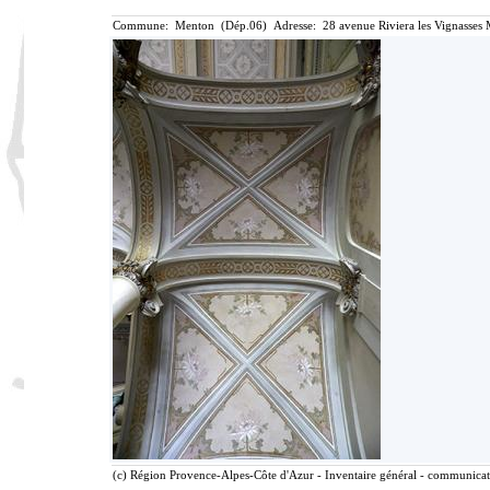
Commune: Menton (Dép.06) Adresse: 28 avenue Riviera les Vignasses 
(c) Région Provence-Alpes-Côte d'Azur - Inventaire général - communicatio