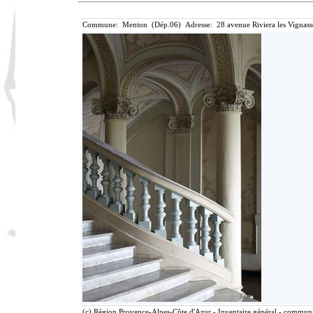
Commune: Menton (Dép.06) Adresse: 28 avenue Riviera les Vignass
(c) Région Provence-Alpes-Côte d'Azur - Inventaire général - communic