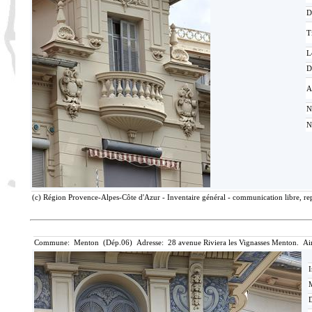
D
T
L
D
A
N
N
(c) Région Provence-Alpes-Côte d'Azur - Inventaire général - communication libre, rep
Commune: Menton (Dép.06) Adresse: 28 avenue Riviera les Vignasses Menton. Ai
I
M