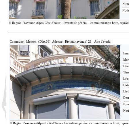
Num
Noti
© Région Provence-Alpes-Côte d'Azur - Inventaire général - communication libre, reproduc
Commune: Menton (Dép.06) Adresse: Riviera (avenue) 28. Aire d'étude:
Imma
Méri
Dén
Titr
Lég
Date
Lieu
Dom
Nu
Not
© Région Provence-Alpes-Côte d'Azur - Inventaire général - communication libre, reprodu