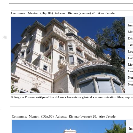
Commune: Menton (Dép.06) Adresse: Riviera (avenue) 28. Aire d'étude:
Imm
Mér
Dén
Tit
Lé
Dat
Lie
Do
Nu
Not
© Région Provence-Alpes-Côte d'Azur - Inventaire général - communication libre, reprodu
Commune: Menton (Dép.06) Adresse: Riviera (avenue) 28. Aire d'étude:
Im