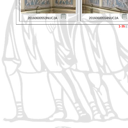
20160600553NUC2A
20160600554NUC2A
1-35
|