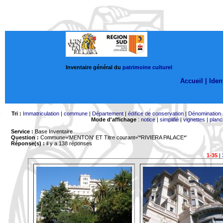
Inventaire général du
patrimoine culturel
Accueil |
Ident
Tri :
Immatriculation
|
commune
|
Département
|
édifice de conservation
|
Dénomination
Mode d'affichage
:
notice
|
simplifié
|
vignettes
|
planc
Service :
Base Inventaire
Question :
Commune='MENTON'
ET Titre courant='*RIVIERA PALACE*'
Réponse(s) :
il y a 138 réponses
1-35
|