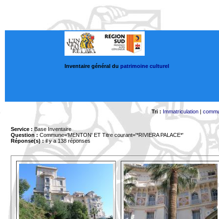
Inventaire général du
patrimoine culturel
Tri :
Immatriculation
|
comm
Service :
Base Inventaire
Question :
Commune='MENTON'
ET Titre courant='*RIVIERA PALACE*'
Réponse(s) :
il y a 138 réponses