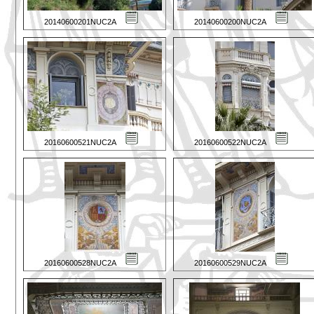
20140600201NUC2A
20140600200NUC2A
20160600521NUC2A
20160600522NUC2A
20160600528NUC2A
20160600529NUC2A