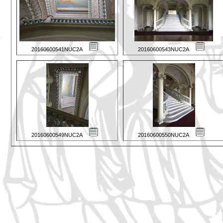
20160600541NUC2A
20160600543NUC2A
20160600549NUC2A
20160600550NUC2A