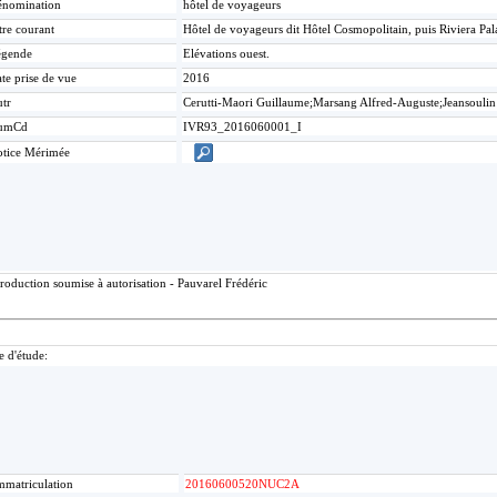
nomination
hôtel de voyageurs
tre courant
Hôtel de voyageurs dit Hôtel Cosmopolitain, puis Riviera Pa
égende
Elévations ouest.
te prise de vue
2016
tr
Cerutti-Maori Guillaume;Marsang Alfred-Auguste;Jeansoulin
umCd
IVR93_2016060001_I
tice Mérimée
roduction soumise à autorisation - Pauvarel Frédéric
e d'étude:
mmatriculation
20160600520NUC2A