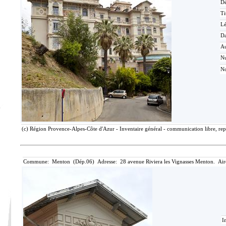
Dé
Ti
L
Da
Au
N
No
(c) Région Provence-Alpes-Côte d'Azur - Inventaire général - communication libre, rep
Commune: Menton (Dép.06) Adresse: 28 avenue Riviera les Vignasses Menton. Air
I