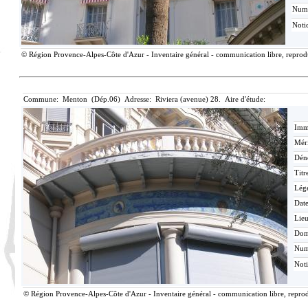
Num
Noti
© Région Provence-Alpes-Côte d'Azur - Inventaire général - communication libre, reproduc
Commune: Menton (Dép.06) Adresse: Riviera (avenue) 28. Aire d'étude:
Imma
Méri
Dén
Titr
Lég
Date
Lieu
Dom
Nu
Not
© Région Provence-Alpes-Côte d'Azur - Inventaire général - communication libre, reprodu