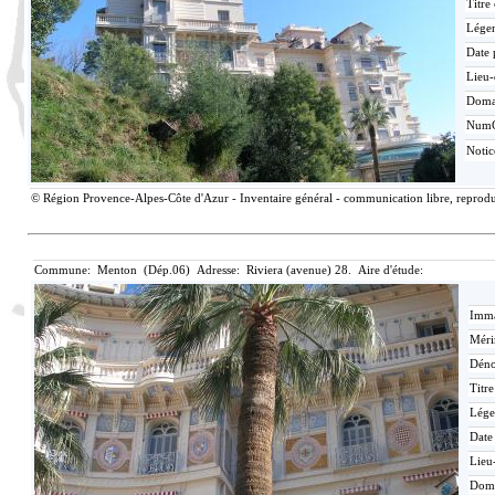
Titre
Lége
Date 
Lieu-
Doma
Num
Noti
© Région Provence-Alpes-Côte d'Azur - Inventaire général - communication libre, reproduc
Commune: Menton (Dép.06) Adresse: Riviera (avenue) 28. Aire d'étude:
Imma
Méri
Déno
Titr
Lége
Date
Lieu
Dom