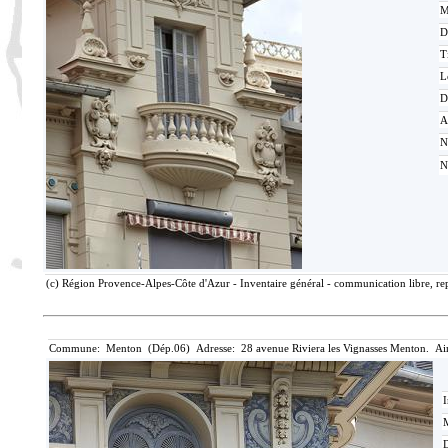
M
D
T
L
D
A
N
N
(c) Région Provence-Alpes-Côte d'Azur - Inventaire général - communication libre, rep
Commune: Menton (Dép.06) Adresse: 28 avenue Riviera les Vignasses Menton. Ai
I
M