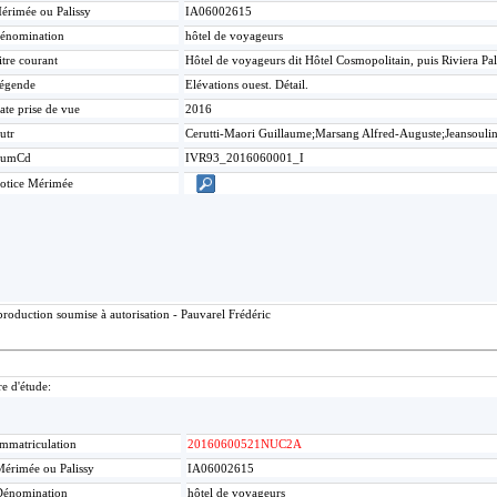
érimée ou Palissy
IA06002615
énomination
hôtel de voyageurs
itre courant
Hôtel de voyageurs dit Hôtel Cosmopolitain, puis Riviera Pa
égende
Elévations ouest. Détail.
ate prise de vue
2016
utr
Cerutti-Maori Guillaume;Marsang Alfred-Auguste;Jeansouli
umCd
IVR93_2016060001_I
otice Mérimée
roduction soumise à autorisation - Pauvarel Frédéric
re d'étude:
mmatriculation
20160600521NUC2A
érimée ou Palissy
IA06002615
Dénomination
hôtel de voyageurs