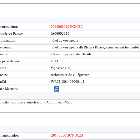
atriculation
20140600198NUC2A
imée ou Palissy
IA06002615
omination
hôtel de voyageurs
re courant
hôtel de voyageurs dit Riviera Palace, actuellement immeuble
gende
Elévation principale. Détails.
e prise de vue
2013
u-dit
Vignasses (les)
maine
architecture de villégiature
mCd
IVR93_2014060001_I
ice Mérimée
ction soumise à autorisation - Aliotti, Jean-Marc
matriculation
20140600197NUC2A