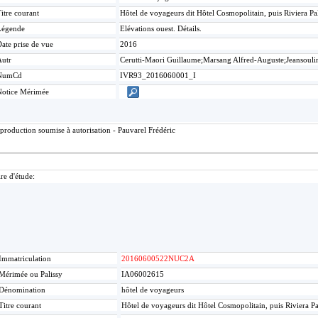
itre courant
Hôtel de voyageurs dit Hôtel Cosmopolitain, puis Riviera P
Légende
Elévations ouest. Détails.
ate prise de vue
2016
Autr
Cerutti-Maori Guillaume;Marsang Alfred-Auguste;Jeansouli
NumCd
IVR93_2016060001_I
Notice Mérimée
production soumise à autorisation - Pauvarel Frédéric
re d'étude:
Immatriculation
20160600522NUC2A
Mérimée ou Palissy
IA06002615
Dénomination
hôtel de voyageurs
Titre courant
Hôtel de voyageurs dit Hôtel Cosmopolitain, puis Riviera P