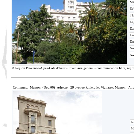
Mé
Dé
Tit
Lé
Da
Lie
Do
N
No
© Région Provence-Alpes-Côte d'Azur - Inventaire général - communication libre, reprod
Commune: Menton (Dép.06) Adresse: 28 avenue Riviera les Vignasses Menton. Aire
Im
Mé