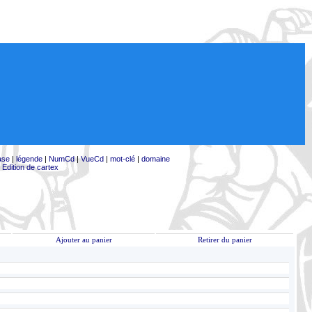
ase
|
légende
|
NumCd
|
VueCd
|
mot-clé
|
domaine
|
Edition de cartex
Ajouter au panier
Retirer du panier