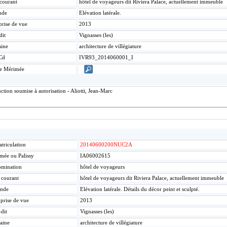
 courant
hôtel de voyageurs dit Riviera Palace, actuellement immeuble
nde
Elévation latérale.
prise de vue
2013
dit
Vignasses (les)
ine
architecture de villégiature
Cd
IVR93_2014060001_I
ce Mérimée
tion soumise à autorisation - Aliotti, Jean-Marc
triculation
20140600200NUC2A
mée ou Palissy
IA06002615
mination
hôtel de voyageurs
e courant
hôtel de voyageurs dit Riviera Palace, actuellement immeuble
nde
Elévation latérale. Détails du décor peint et sculpté.
 prise de vue
2013
-dit
Vignasses (les)
aine
architecture de villégiature