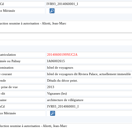
Cd
IVR93_2014060001_I
ce Mérimée
tion soumise à autorisation - Aliotti, Jean-Marc
triculation
20140600199NUC2A
mée ou Palissy
IA06002615
omination
hôtel de voyageurs
e courant
hôtel de voyageurs dit Riviera Palace, actuellement immeuble
ende
Détails du décor peint.
 prise de vue
2013
-dit
Vignasses (les)
aine
architecture de villégiature
mCd
IVR93_2014060001_I
ice Mérimée
ction soumise à autorisation - Aliotti, Jean-Marc