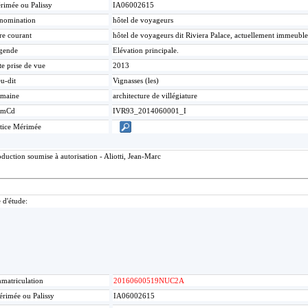
rimée ou Palissy
IA06002615
nomination
hôtel de voyageurs
re courant
hôtel de voyageurs dit Riviera Palace, actuellement immeuble
gende
Elévation principale.
te prise de vue
2013
u-dit
Vignasses (les)
maine
architecture de villégiature
umCd
IVR93_2014060001_I
tice Mérimée
uction soumise à autorisation - Aliotti, Jean-Marc
 d'étude:
matriculation
20160600519NUC2A
rimée ou Palissy
IA06002615