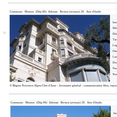
Commune: Menton (Dép.06) Adresse: Riviera (avenue) 28. Aire d'étude:
Imm
Mér
Dén
Tit
Lé
Dat
Lie
Do
Nu
Not
© Région Provence-Alpes-Côte d'Azur - Inventaire général - communication libre, reprodu
Commune: Menton (Dép.06) Adresse: Riviera (avenue) 28. Aire d'étude:
Im