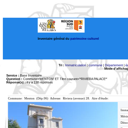
Inventaire général du
patrimoine culturel
Tri :
Immatriculation
|
commune
|
Département
|
é
Mode d'afficha
Service :
Base Inventaire
Question :
Commune='MENTON'
ET Titre courant='*RIVIERA PALACE*'
Réponse(s) :
il y a 138 réponses
Commune: Menton (Dép.06) Adresse: Riviera (avenue) 28. Aire d'étude:
Immat
Mérim
Déno