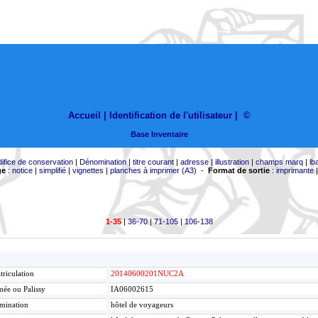
Accueil |
Identification de l'utilisateur
|
©
Base Inventaire
difice de conservation
|
Dénomination
|
titre courant
|
adresse
|
illustration
|
champs marq
|
lb
ge
:
notice
|
simplifié
|
vignettes
|
planches à imprimer (A3)
-
Format de sortie
:
imprimante
1-35
|
36-70
|
71-105
|
106-138
riculation
20140600201NUC2A
ée ou Palissy
IA06002615
mination
hôtel de voyageurs