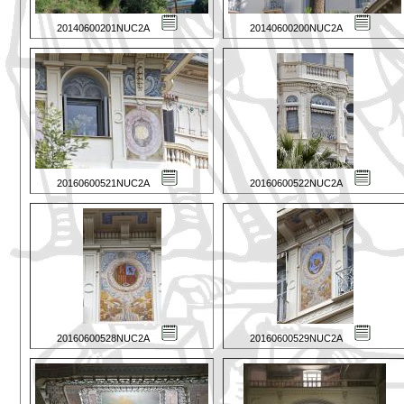
20140600201NUC2A
20140600200NUC2A
20160600521NUC2A
20160600522NUC2A
20160600528NUC2A
20160600529NUC2A