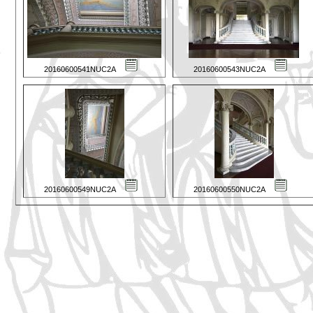
20160600541NUC2A
20160600543NUC2A
20160600549NUC2A
20160600550NUC2A