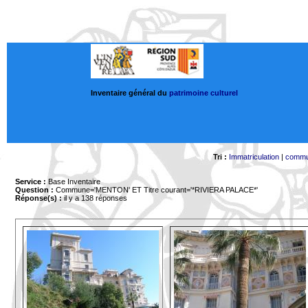
Inventaire général du
patrimoine culturel
Tri :
Immatriculation
|
comm
Service :
Base Inventaire
Question :
Commune='MENTON'
ET Titre courant='*RIVIERA PALACE*'
Réponse(s) :
il y a 138 réponses